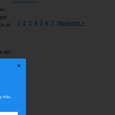
LEER ARTÍCULO...
es
 por
1
2
3
4
5
6
7
Siguiente »
ún el
e del
 y más,