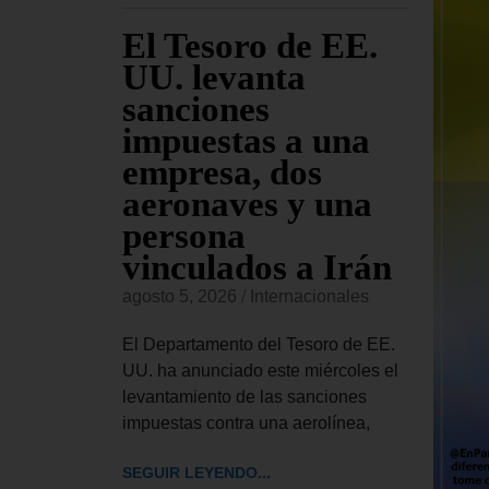
ara
El Tesoro de EE.
EE
jueves
UU. levanta
fu
sanciones
co
io
impuestas a una
Am
s de
empresa, dos
re
sado
aeronaves y una
co
persona
or
vinculados a Irán
onales
agost
agosto 5, 2026
/
Internacionales
 Civiles,
El Ma
ior del
Esta
El Departamento del Tesoro de EE.
bró este
inglé
UU. ha anunciado este miércoles el
rdinaria
llama
levantamiento de las sanciones
impuestas contra una aerolínea,
SEGUI
SEGUIR LEYENDO...