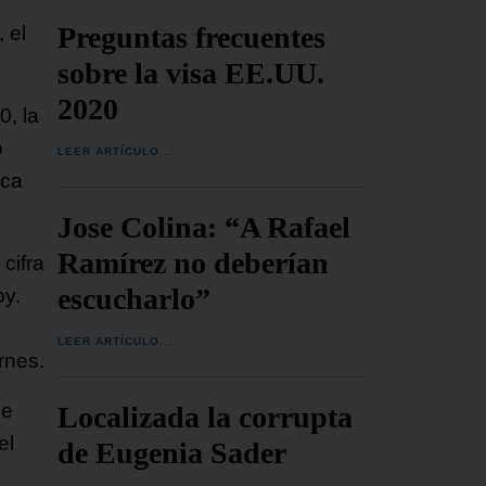
Preguntas frecuentes
 el
sobre la visa EE.UU.
2020
0, la
o
LEER ARTÍCULO...
rca
Jose Colina: “A Rafael
Ramírez no deberían
cifra
escucharlo”
oy.
LEER ARTÍCULO...
rnes.
ue
Localizada la corrupta
el
de Eugenia Sader