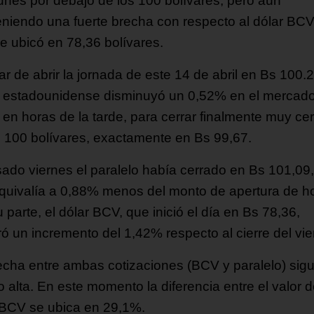
lunes por debajo de los 100 bolívares, pero aún
niendo una fuerte brecha con respecto al dólar BCV,
se ubicó en 78,36 bolívares.
r de abrir la jornada de este 14 de abril en Bs 100.2
a estadounidense disminuyó un 0,52% en el mercad
 en horas de la tarde, para cerrar finalmente muy ce
s 100 bolívares, exactamente en Bs 99,67.
sado viernes el paralelo había cerrado en Bs 101,09, 
quivalía a 0,88% menos del monto de apertura de h
 parte, el dólar BCV, que inició el día en Bs 78,36,
ró un incremento del 1,42% respecto al cierre del vie
echa entre ambas cotizaciones (BCV y paralelo) sig
 alta. En este momento la diferencia entre el valor d
 BCV se ubica en 29,1%.