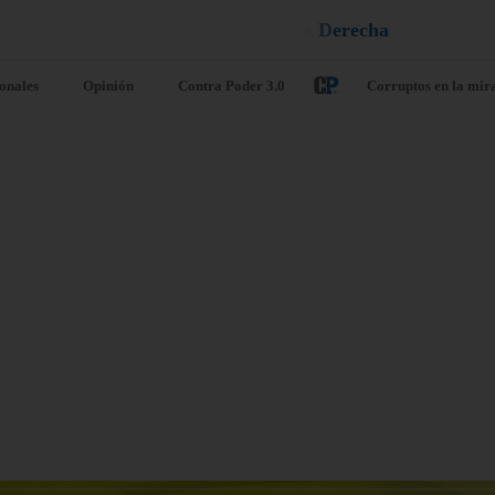
e
u
i
q
a
¡
D
u
é
l
a
l
e
ionales
Opinión
Contra Poder 3.0
Corruptos en la mir