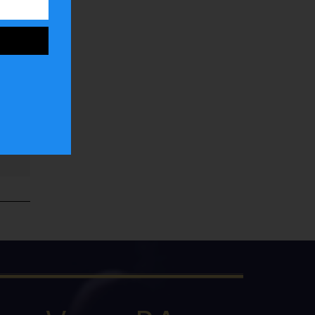
ar
la