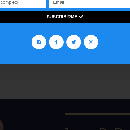
SUSCRIBIRME
Contra Poder 3.0
Somos un programa y medio de opinión, análisis y
entrevistas, enfocado en las ideas de la derecha y en d
ventana a los jóvenes con una visión innovadora sobre 
economía y política de países como Estados Unidos y
Venezuela.