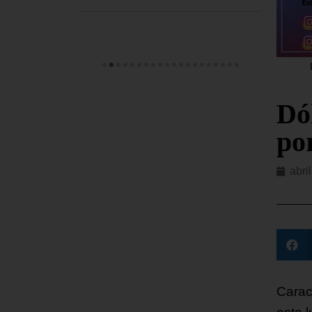
Dó
por
abri
Carac