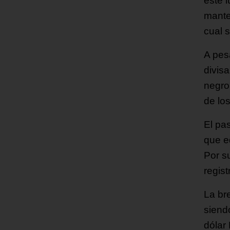
este 
mante
cual 
A pesa
divis
negro
de lo
El pa
que e
Por su
regist
La br
siendo
dólar