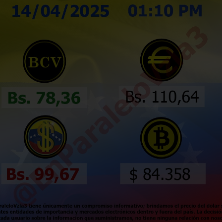
. UU. crea una
Gobernador
erza operativa
ilegítimo de
n 18 países de
Vargas revel
érica para
hay 1.579
forzar la lucha
desaparecidos
ntra el crimen
los terremoto
ganizado
agosto 5, 2026
/
Nacionale
o 5, 2026
/
Internacionales
Caracas. – El ilegítimo go
chavista del estado Vargas,
ndo Sur del Ejército de
este martes que en ese es
dos Unidos (SOUTHCOM, en
costero hay, al menos,
s) ha lanzado este martes la
da Fuerza Operativa Conjunta
SEGUIR LEYENDO...
R LEYENDO...