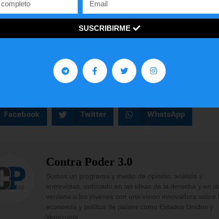
garantizar la disuasión, pero irrumpió el argumento d
tas represalias beneficiarían a Israel y pondrían en
SUSCRIBIRME
ro las negociaciones con EE. UU.
¡
C
o
m
p
a
r
t
e
l
o
!
gustó
este
artículo?
Facebook
Twitter
WhatsApp
Contra Poder 3.0
Somos un programa y medio de opinión, análisis y
entrevistas, enfocado en las ideas de la derecha y en d
ventana a los jóvenes con una visión innovadora sobre 
economía y política de países como Estados Unidos y
Venezuela.