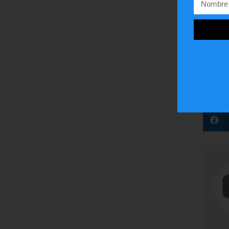
para 
que es
pelig
¿Te