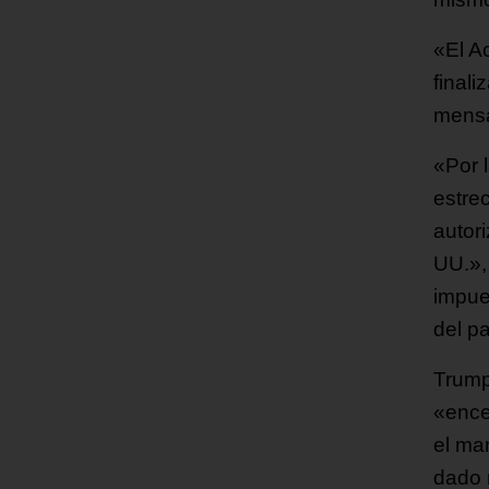
«El A
final
mensa
«Por l
estre
autor
UU.»,
impue
del pa
Trump
«ence
el ma
dado 