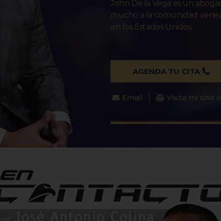
John De la Vega es un abog
mucho a la comunidad venezo
en los Estados Unidos.
AGENDA TU CITA
Email
Visita mi sitio