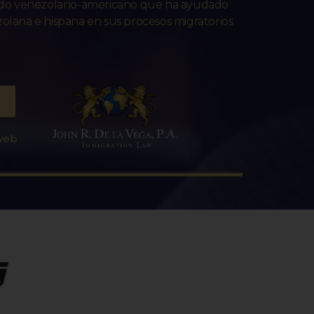
ado venezolano-americano que ha ayudado
lana e hispana en sus procesos migratorios
 web