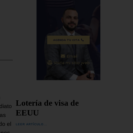
 todos
considerados de alto perfil y
SEGUIR
vinculados a distintos procesos
SEGUIR LEYENDO...
AGENDA TU CITA
Email
Visita mi sitio web
n
Lotería de visa de
diato
EEUU
zas
do el
LEER ARTÍCULO...
ones.