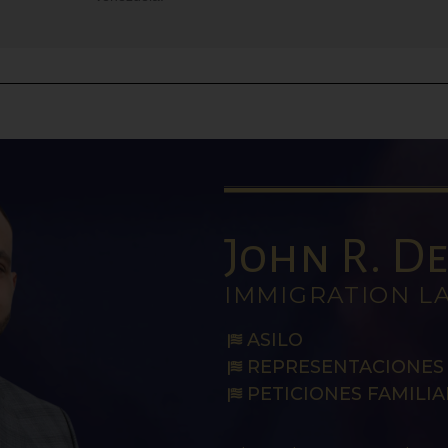
John R. De 
IMMIGRATION L
ASILO
REPRESENTACIONES 
PETICIONES FAMILIA