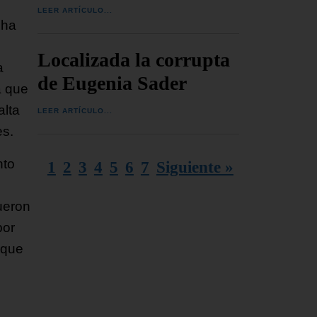
LEER ARTÍCULO...
 ha
Localizada la corrupta
a
de Eugenia Sader
a que
alta
LEER ARTÍCULO...
es.
nto
1
2
3
4
5
6
7
Siguiente »
ueron
por
 que