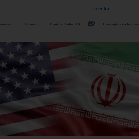
n
e
u
i
q
a
¡
D
u
é
l
a
l
e
ionales
Opinión
Contra Poder 3.0
Corruptos en la mir
ump dice que
El ICE equip
 solo negocia «a
todos sus age
dias» con Irán
con cámaras
entras espera a
corporales p
e Teherán se
agosto
sgaste por las
agosto 9, 2026
/
Internacio
nciones
El director interino del Serv
o 9, 2026
/
Internacionales
Control de Inmigración y 
(ICE), David Venturella, ha
esidente de EE. UU., Donald