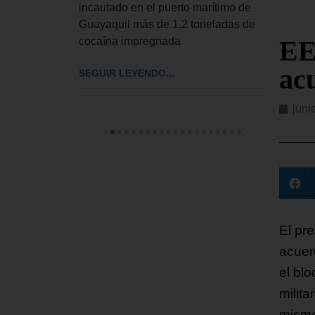
 toma de
incautado en el puerto marítimo de
Trump
es
Guayaquil más de 1,2 toneladas de
en me
EE
cocaína impregnada
conve
ac
SEGUIR LEYENDO...
SEGUI
juni
El pr
acuer
el bl
milit
mismo