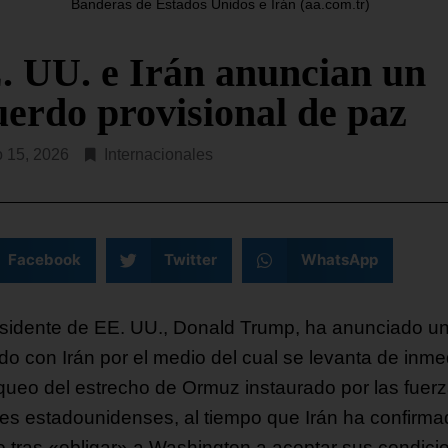
anunciado que espera que
Banderas de Estados Unidos e Irán (aa.com.tr)
, ha explicado este domingo,
dio de las atascadas
SEGUIR LEYENDO...
. UU. e Irán anuncian un
rsaciones con Irán, que
uerdo provisional de paz
R LEYENDO...
o 15, 2026
Internacionales
Facebook
Twitter
WhatsApp
esidente de EE. UU., Donald Trump, ha anunciado u
do con Irán por el medio del cual se levanta de inme
oqueo del estrecho de Ormuz instaurado por las fuer
ares estadounidenses, al tiempo que Irán ha confirma
 tras «obligar» a Washington a aceptar sus condici