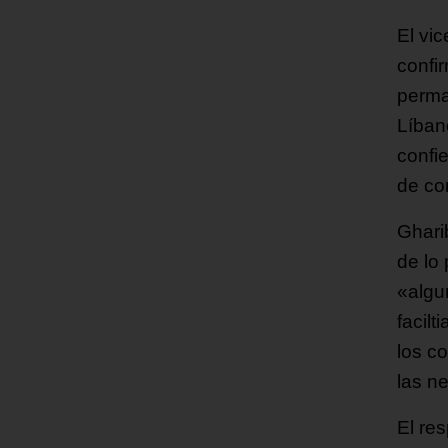
El vi
confi
perma
Líban
confi
de co
Ghari
de lo
«algu
facil
los c
las n
El res