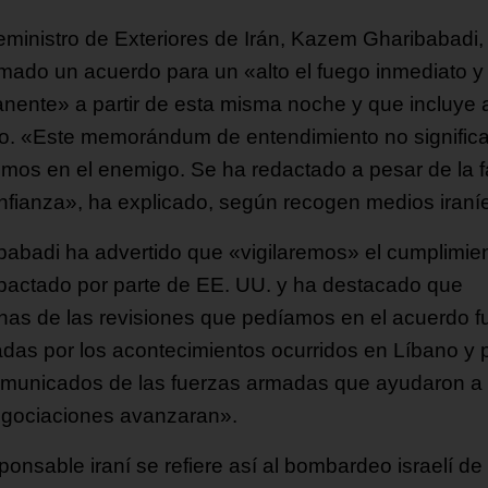
ceministro de Exteriores de Irán, Kazem Gharibabadi,
rmado un acuerdo para un «alto el fuego inmediato y
nente» a partir de esta misma noche y que incluye 
o. «Este memorándum de entendimiento no signific
emos en el enemigo. Se ha redactado a pesar de la f
nfianza», ha explicado, según recogen medios iraní
babadi ha advertido que «vigilaremos» el cumplimie
 pactado por parte de EE. UU. y ha destacado que
nas de las revisiones que pedíamos en el acuerdo f
tiadas por los acontecimientos ocurridos en Líbano y 
omunicados de las fuerzas armadas que ayudaron a
egociaciones avanzaran».
ponsable iraní se refiere así al bombardeo israelí de