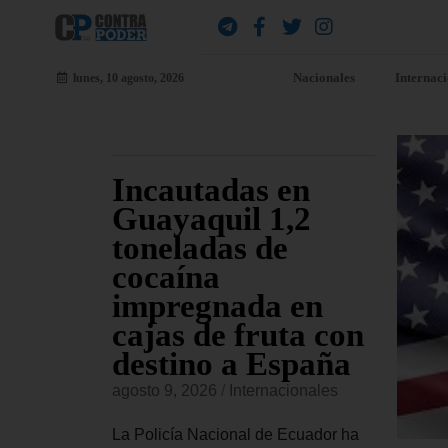
Nacionales
Internac
lunes, 10 agosto, 2026
la
Incautadas en
Tr
n de
Guayaquil 1,2
ya
inete
toneladas de
me
n
cocaína
mi
atria
impregnada en
qu
cajas de fruta con
de
destino a España
sa
es
agosto 9, 2026
/
Internacionales
agost
olombia,
ha
La Policía Nacional de Ecuador ha
El pr