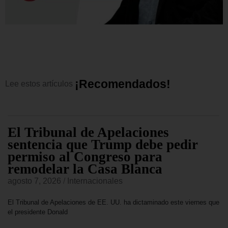
¡
R
e
c
o
m
e
n
d
a
d
o
s
!
Lee
estos
artículos
El Tribunal de Apelaciones
sentencia que Trump debe pedir
permiso al Congreso para
remodelar la Casa Blanca
agosto 7, 2026
/
Internacionales
El Tribunal de Apelaciones de EE. UU. ha dictaminado este viernes que
el presidente Donald