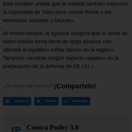
Este tambien añade que la medida también mejorará
la capacidad de Tokio para «hacer frente a las
amenazas actuales y futuras».
Al mismo tiempo, la agencia asegura que la venta de
estos misiles tierra-tierra de largo alcance «no
alterará el equilibrio militar básico en la región».
Tampoco «tendrán ningún impacto negativo en la
preparación de la defensa de EE.UU.».
¡
C
o
m
p
a
r
t
e
l
o
!
¿Te
gustó
este
artículo?
Facebook
Twitter
WhatsApp
Contra Poder 3.0