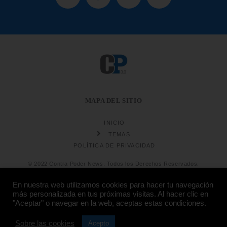
MAPA DEL SITIO
INICIO
TEMAS
POLÍTICA DE PRIVACIDAD
© 2022 Contra Poder News. Todos los Derechos Reservados.
En nuestra web utilizamos cookies para hacer tu navegación
más personalizada en tus próximas visitas. Al hacer clic en
"Aceptar" o navegar en la web, aceptas estas condiciones.
Sobre las cookies
Diseño web
Hosting:
Acepto