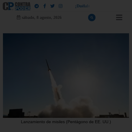
!
a
¡
D
u
é
l
a
l
e
a
q
u
i
e
n
l
e
d
u
e
l
sábado, 8 agosto, 2026
Lanzamiento de misiles (Pentágono de EE. UU.)