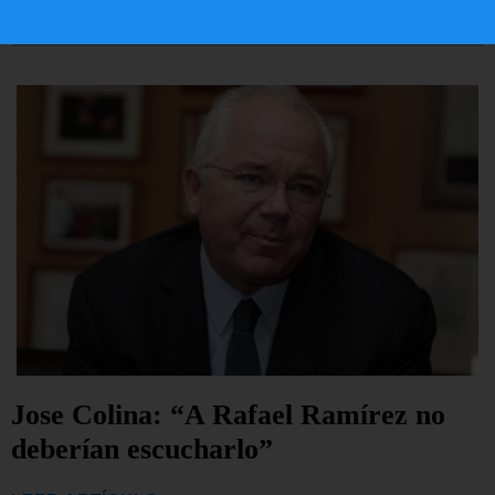
LEER ARTÍCULO...
Jose Colina: “A Rafael Ramírez no
deberían escucharlo”