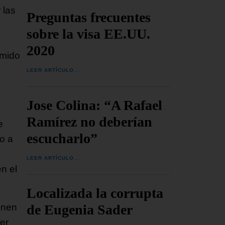
 las
Preguntas frecuentes
a
sobre la visa EE.UU.
2020
umido
LEER ARTÍCULO...
Jose Colina: “A Rafael
Ramírez no deberían
e
escucharlo”
o a
LEER ARTÍCULO...
n el
Localizada la corrupta
de Eugenia Sader
enen
er