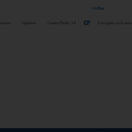
e
l
n
e
i
u
¡
D
u
é
l
a
l
e
a
q
ionales
Opinión
Contra Poder 3.0
Corruptos en la mir