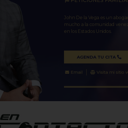
PETICIONES FAMILIA
John De la Vega es un abog
mucho a la comunidad venezo
en los Estados Unidos.
AGENDA TU CITA
Email
Visita mi sitio