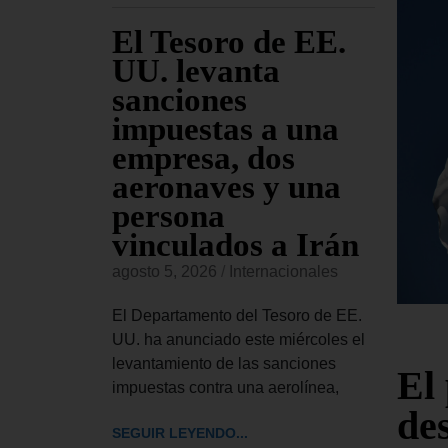
ara
El Tesoro de EE.
EE
jueves
UU. levanta
fu
sanciones
co
io
impuestas a una
Am
s de
empresa, dos
re
sado
aeronaves y una
co
persona
or
vinculados a Irán
onales
agost
agosto 5, 2026
/
Internacionales
 Civiles,
El Ma
ior del
Esta
El Departamento del Tesoro de EE.
bró este
inglé
UU. ha anunciado este miércoles el
rdinaria
llama
levantamiento de las sanciones
El
impuestas contra una aerolínea,
SEGUI
de
SEGUIR LEYENDO...