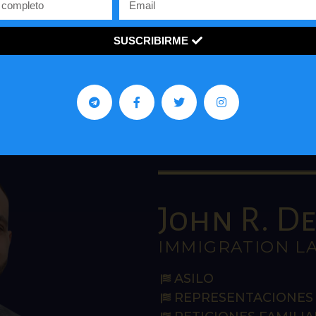
ventana a los jóvenes con una visión innovadora sobre 
economía y política de países como Estados Unidos y
Venezuela.
SUSCRIBIRME
John R. De 
IMMIGRATION L
ASILO
REPRESENTACIONES 