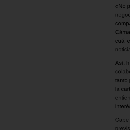
«No p
negoc
compa
Cámar
cuál e
notici
Así, 
colab
tanto
la ca
entie
interé
Cabe 
previ