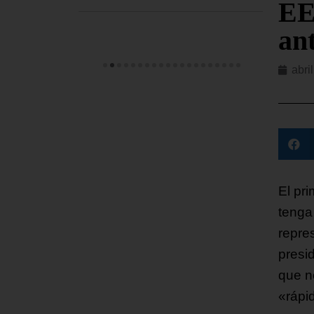
EE
ant
abri
El pr
tenga
repre
presi
que n
«rápi