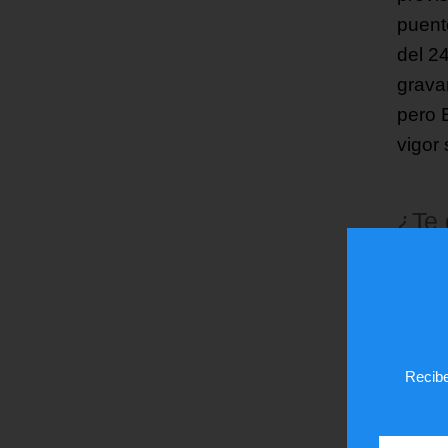
puent
del 2
grava
pero 
vigor 
¿Te
Recibe