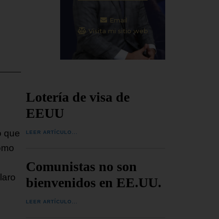
Email
Visita mi sitio web
Lotería de visa de
EEUU
o que
LEER ARTÍCULO...
como
Comunistas no son
laro
bienvenidos en EE.UU.
LEER ARTÍCULO...