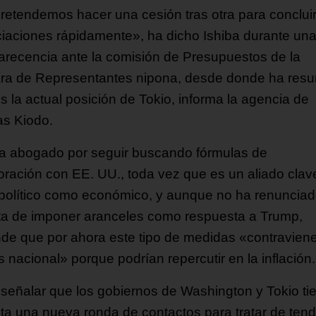
retendemos hacer una cesión tras otra para concluir
iaciones rápidamente», ha dicho Ishiba durante un
recencia ante la comisión de Presupuestos de la
a de Representantes nipona, desde donde ha res
s la actual posición de Tokio, informa la agencia de
as Kiodo.
ha abogado por seguir buscando fórmulas de
oración con EE. UU., toda vez que es un aliado clav
 político como económico, y aunque no ha renunciad
rta de imponer aranceles como respuesta a Trump,
nde que por ahora este tipo de medidas «contraviene
s nacional» porque podrían repercutir en la inflación.
señalar que los gobiernos de Washington y Tokio ti
sta una nueva ronda de contactos para tratar de tend