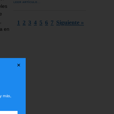
LEER ARTÍCULO...
eles
e
,
1
2
3
4
5
6
7
Siguiente »
ya en
 y más,
ar