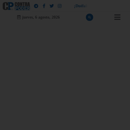
!
a
l
e
u
¡
D
u
é
l
a
l
e
a
q
u
i
e
n
l
e
d
jueves, 6 agosto, 2026