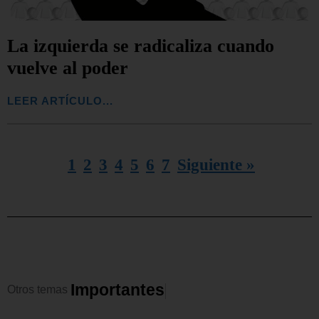
La izquierda se radicaliza cuando
vuelve al poder
LEER ARTÍCULO...
1
2
3
4
5
6
7
Siguiente »
I
m
p
o
r
t
a
n
t
e
s
Otros
temas