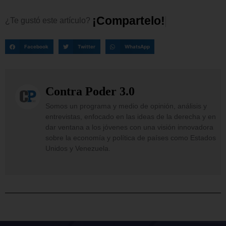
¡
C
o
m
p
a
r
t
e
l
o
!
¿Te
gustó
este
artículo?
Facebook
Twitter
WhatsApp
Contra Poder 3.0
Somos un programa y medio de opinión, análisis y
entrevistas, enfocado en las ideas de la derecha y en
dar ventana a los jóvenes con una visión innovadora
sobre la economía y política de países como Estados
Unidos y Venezuela.