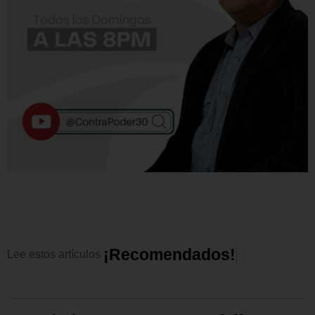
¡
R
e
c
o
m
e
n
d
a
d
o
s
!
Lee
estos
artículos