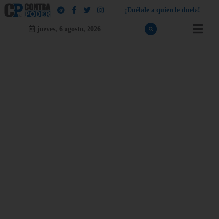
¡
D
u
é
l
a
l
e
a
q
u
i
e
n
l
e
d
u
e
l
a
!
jueves, 6 agosto, 2026