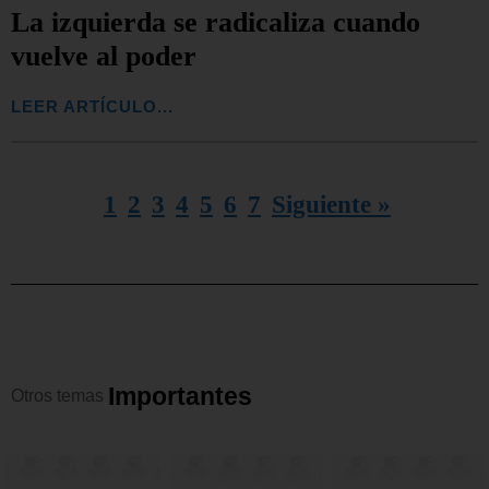
La izquierda se radicaliza cuando
vuelve al poder
LEER ARTÍCULO...
1
2
3
4
5
6
7
Siguiente »
I
m
p
o
r
t
a
n
t
e
s
Otros
temas