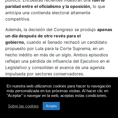
paridad entre el oficialismo y la oposición,
lo que
anticipa una contienda electoral altamente
competitiva.
Además, la decisión del Congreso se produjo
apenas
un día después de otro revés para el
gobierno,
cuando el Senado rechazó un candidato
propuesto por Lula para la Corte Suprema, en un
hecho inédito en más de un siglo. Ambos episodios
reflejan una pérdida de influencia del Ejecutivo en el
Legislativo y consolidan el avance de una agenda
impulsada por sectores conservadores.
La reforma
podría ser revisada por el totalitario
En nuestra web utilizamos cookies para hacer tu navegación
Tribunal Supremo Federal,
que deberá evaluar su
más personalizada en tus próximas visitas. Al hacer clic en
"Aceptar" o navegar en la web, aceptas estas condiciones.
constitucionalidad. No obstante, sus defensores
confían en que la norma se ajusta plenamente a los
Sobre las cookies
Acepto
principios del derecho y representa una mejora
necesaria del sistema penal brasileño.