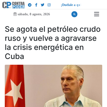
¡
D
u
é
l
a
l
e
a
q
u
i
e
n
l
e
d
u
e
l
a
!
sábado, 8 agosto, 2026
Se agota el petróleo crudo
ruso y vuelve a agravarse
la crisis energética en
Cuba