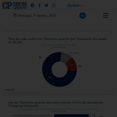
¡
D
u
é
l
a
l
e
a
q
u
i
e
n
l
e
d
u
e
l
a
!
domingo, 9 agosto, 2026