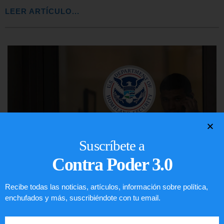
LEER ARTÍCULO...
Suscríbete a
Contra Poder 3.0
Recibe todas las noticias, artículos, información sobre política,
Comunistas no son bienvenidos en
enchufados y más, suscribiéndote con tu email.
EE.UU.