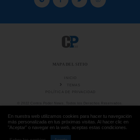
MAPA DEL SITIO
INICIO
TEMAS
POLÍTICA DE PRIVACIDAD
© 2022 Contra Poder News. Todos los Derechos Reservados.
En nuestra web utilizamos cookies para hacer tu navegación
más personalizada en tus próximas visitas. Al hacer clic en
"Aceptar" o navegar en la web, aceptas estas condiciones.
Diseño web
Hosting:
Sobre las cookies
Acepto