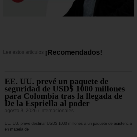
¡
R
e
c
o
m
e
n
d
a
d
o
s
!
Lee
estos
artículos
EE. UU. prevé un paquete de
seguridad de USD$ 1000 millones
para Colombia tras la llegada de
De la Espriella al poder
agosto 8, 2026
/
Internacionales
EE. UU. prevé destinar USD$ 1000 millones a un paquete de asistencia
en materia de