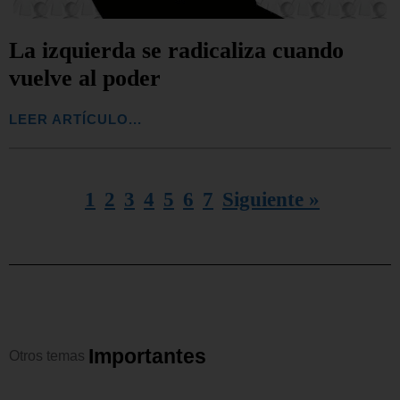
La izquierda se radicaliza cuando
vuelve al poder
LEER ARTÍCULO...
1
2
3
4
5
6
7
Siguiente »
I
m
p
o
r
t
a
n
t
e
s
Otros
temas