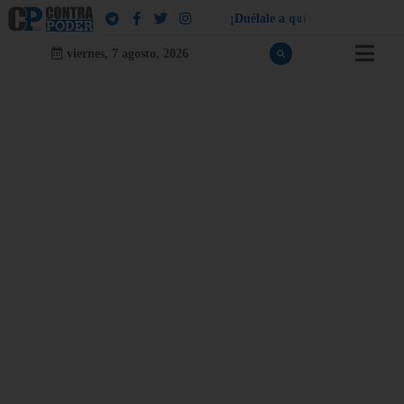
¡
D
u
é
l
a
l
e
a
q
u
i
e
n
l
e
d
u
e
l
a
!
viernes, 7 agosto, 2026