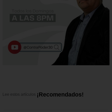
¡
R
e
c
o
m
e
n
d
a
d
o
s
!
Lee
estos
artículos