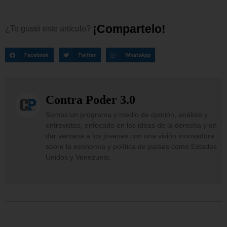
¡
C
o
m
p
a
r
t
e
l
o
!
¿Te
gustó
este
artículo?
Facebook
Twitter
WhatsApp
Contra Poder 3.0
Somos un programa y medio de opinión, análisis y
entrevistas, enfocado en las ideas de la derecha y en
dar ventana a los jóvenes con una visión innovadora
sobre la economía y política de países como Estados
Unidos y Venezuela.