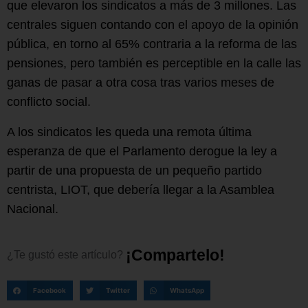
que elevaron los sindicatos a más de 3 millones. Las
centrales siguen contando con el apoyo de la opinión
pública, en torno al 65% contraria a la reforma de las
pensiones, pero también es perceptible en la calle las
ganas de pasar a otra cosa tras varios meses de
conflicto social.
A los sindicatos les queda una remota última
esperanza de que el Parlamento derogue la ley a
partir de una propuesta de un pequeño partido
centrista, LIOT, que debería llegar a la Asamblea
Nacional.
¡
C
o
m
p
a
r
t
e
l
o
!
¿Te
gustó
este
artículo?
Facebook
Twitter
WhatsApp