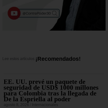
¡
R
e
c
o
m
e
n
d
a
d
o
s
!
Lee
estos
artículos
EE. UU. prevé un paquete de
seguridad de USD$ 1000 millones
para Colombia tras la llegada de
De la Espriella al poder
agosto 8, 2026
/
Internacionales