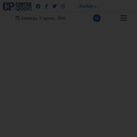
¡
D
u
é
l
a
l
e
a
q
u
i
e
n
l
e
d
u
e
l
a
!
domingo, 9 agosto, 2026