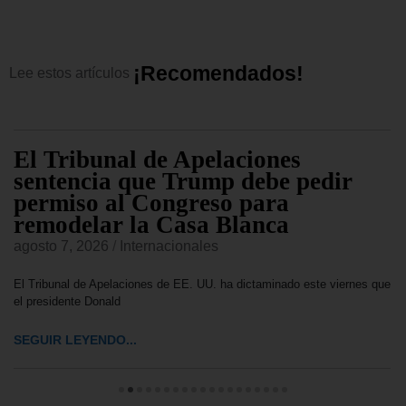
¡
R
e
c
o
m
e
n
d
a
d
o
s
!
Lee
estos
artículos
El Tribunal de Apelaciones
sentencia que Trump debe pedir
permiso al Congreso para
remodelar la Casa Blanca
agosto 7, 2026
/
Internacionales
El Tribunal de Apelaciones de EE. UU. ha dictaminado este viernes que
el presidente Donald
SEGUIR LEYENDO...