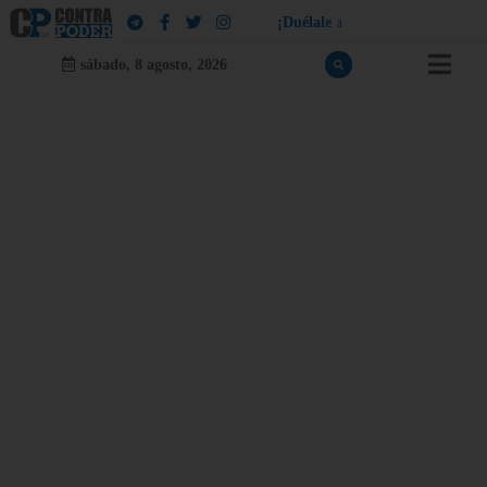
¡
D
u
é
l
a
l
e
a
q
u
i
e
n
l
e
d
u
e
l
a
!
sábado, 8 agosto, 2026