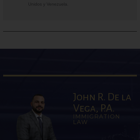
Unidos y Venezuela.
John R. De la
Vega, P.A.
IMMIGRATION
LAW