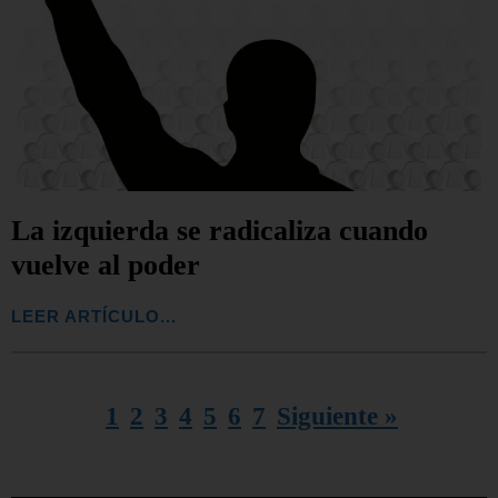
La izquierda se radicaliza cuando
vuelve al poder
LEER ARTÍCULO...
1
2
3
4
5
6
7
Siguiente »