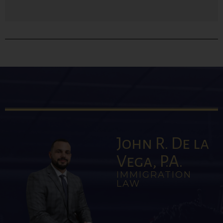
John R. De la
Vega, P.A.
IMMIGRATION
LAW