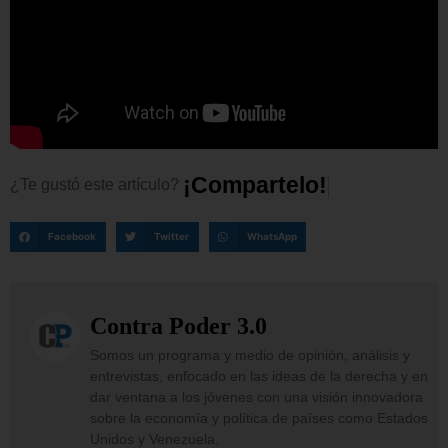
¡
C
o
m
p
a
r
t
e
l
o
!
¿Te
gustó
este
artículo?
Facebook
Twitter
WhatsApp
Contra Poder 3.0
Somos un programa y medio de opinión, análisis y
entrevistas, enfocado en las ideas de la derecha y en
dar ventana a los jóvenes con una visión innovadora
sobre la economía y política de países como Estados
Unidos y Venezuela.