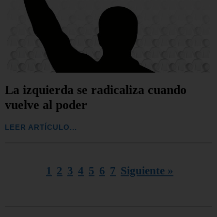
La izquierda se radicaliza cuando
vuelve al poder
LEER ARTÍCULO...
1
2
3
4
5
6
7
Siguiente »