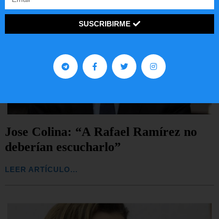
SUSCRIBIRME
Jose Colina: “A Rafael Ramírez no
deberían escucharlo”
LEER ARTÍCULO...