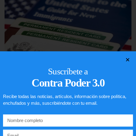
Suscríbete a
Contra Poder 3.0
Preguntas frecuentes sobre la visa
EE.UU. 2020
Recibe todas las noticias, artículos, información sobre política,
enchufados y más, suscribiéndote con tu email.
LEER ARTÍCULO...