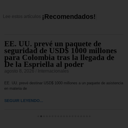
¡
R
e
c
o
m
e
n
d
a
d
o
s
!
Lee
estos
artículos
EE. UU. prevé un paquete de
seguridad de USD$ 1000 millones
para Colombia tras la llegada de
De la Espriella al poder
agosto 8, 2026
/
Internacionales
EE. UU. prevé destinar USD$ 1000 millones a un paquete de asistencia
en materia de
SEGUIR LEYENDO...