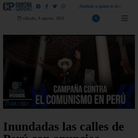
¡
D
u
é
l
a
l
e
a
q
u
i
e
n
l
e
d
u
e
l
a
!
sábado, 8 agosto, 2026
Inundadas las calles de