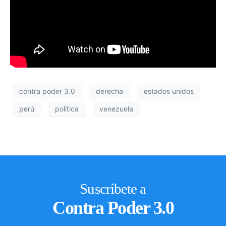
contra poder 3.0
derecha
estados unidos
perú
política
venezuela
Suscríbete a
Contra Poder 3.0