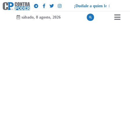
¡
D
u
é
l
a
l
e
a
q
u
i
e
n
l
e
d
u
e
l
a
!
sábado, 8 agosto, 2026