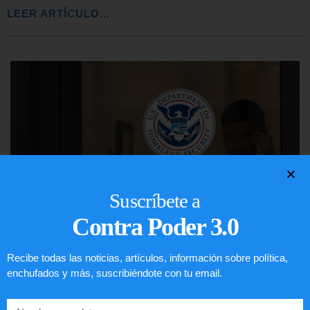
LEER ARTÍCULO...
Suscríbete a
Contra Poder 3.0
Recibe todas las noticias, artículos, información sobre política,
Comunistas no son bienvenidos en
enchufados y más, suscribiéndote con tu email.
EE.UU.