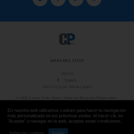
MAPA DEL SITIO
INICIO
TEMAS
POLÍTICA DE PRIVACIDAD
© 2022 Contra Poder News. Todos los Derechos Reservados.
En nuestra web utilizamos cookies para hacer tu navegación
más personalizada en tus próximas visitas. Al hacer clic en
"Aceptar" o navegar en la web, aceptas estas condiciones.
Sobre las cookies
Diseño web
Hosting:
Acepto