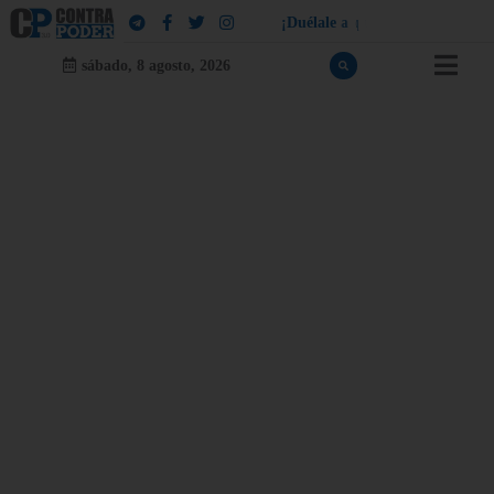
¡
D
u
é
l
a
l
e
a
q
u
i
e
n
l
e
d
u
e
l
a
!
sábado, 8 agosto, 2026