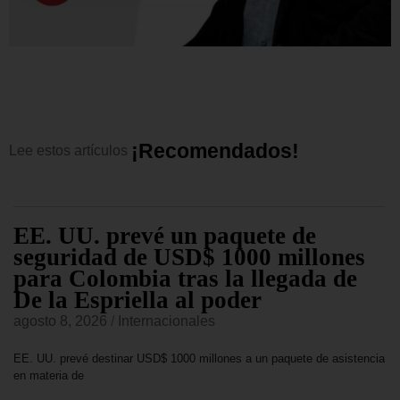
¡
R
e
c
o
m
e
n
d
a
d
o
s
!
Lee
estos
artículos
EE. UU. prevé un paquete de
seguridad de USD$ 1000 millones
para Colombia tras la llegada de
De la Espriella al poder
agosto 8, 2026
/
Internacionales
EE. UU. prevé destinar USD$ 1000 millones a un paquete de asistencia
en materia de