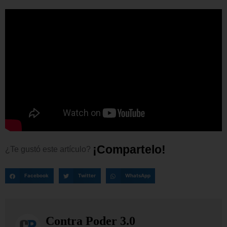
¡
C
o
m
p
a
r
t
e
l
o
!
¿Te
gustó
este
artículo?
Facebook
Twitter
WhatsApp
Contra Poder 3.0