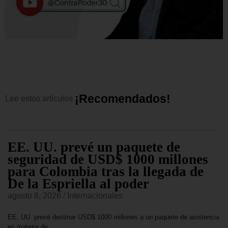
¡
R
e
c
o
m
e
n
d
a
d
o
s
!
Lee
estos
artículos
EE. UU. prevé un paquete de
seguridad de USD$ 1000 millones
para Colombia tras la llegada de
De la Espriella al poder
agosto 8, 2026
/
Internacionales
EE. UU. prevé destinar USD$ 1000 millones a un paquete de asistencia
en materia de