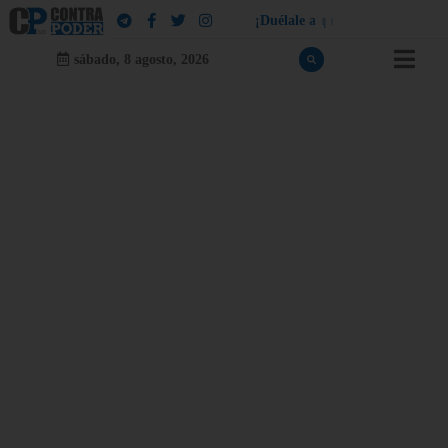
¡
D
u
é
l
a
l
e
a
q
u
i
e
n
l
e
d
u
e
l
a
!
sábado, 8 agosto, 2026