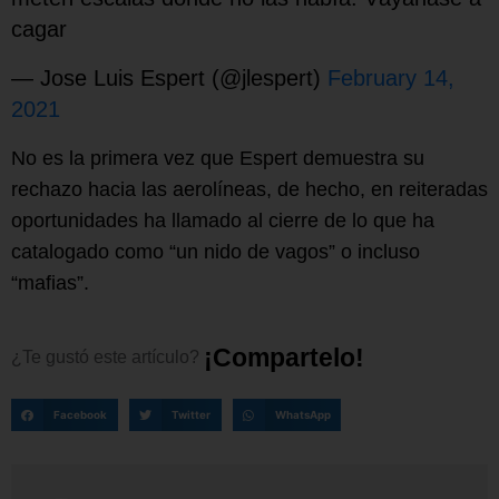
cagar
— Jose Luis Espert (@jlespert)
February 14,
2021
No es la primera vez que Espert demuestra su
rechazo hacia las aerolíneas, de hecho, en reiteradas
oportunidades ha llamado al cierre de lo que ha
catalogado como “un nido de vagos” o incluso
“mafias”.
¡
C
o
m
p
a
r
t
e
l
o
!
¿Te
gustó
este
artículo?
Facebook
Twitter
WhatsApp