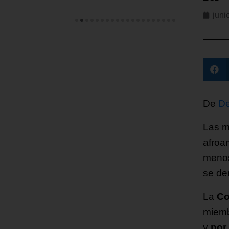
juni
De
De
Las m
afroa
menos
se de
La
Co
miemb
y
por 