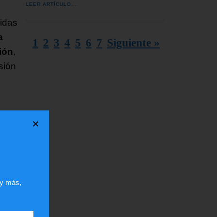
LEER ARTÍCULO...
idas
a
1
2
3
4
5
6
7
Siguiente »
ión
,
sión
ún
e la
s
 y más,