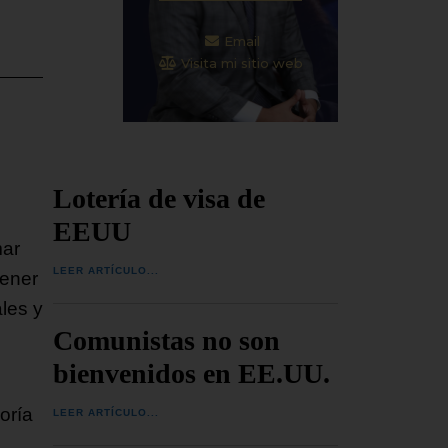
Email
Visita mi sitio web
Lotería de visa de
EEUU
mar
LEER ARTÍCULO...
tener
les y
Comunistas no son
bienvenidos en EE.UU.
oría
LEER ARTÍCULO...