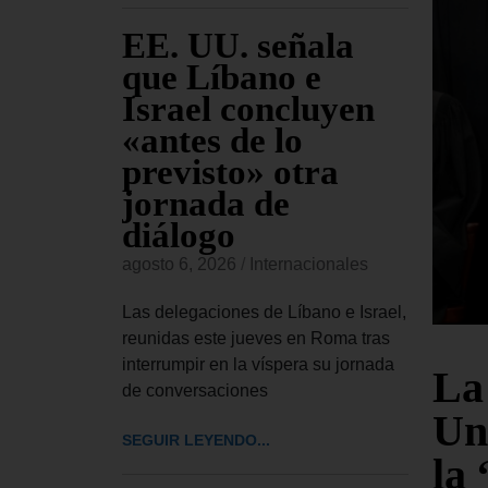
udia
EE. UU. señala
EE
a
que Líbano e
al
nal a
Israel concluyen
De
a
«antes de lo
di
ta
previsto» otra
Cu
jornada de
si
onales
diálogo
vi
confirmado
in
agosto 6, 2026
/
Internacionales
conceder
agost
ional a
Las delegaciones de Líbano e Israel,
 a
reunidas este jueves en Roma tras
El De
interrumpir en la víspera su jornada
UU. h
La
de conversaciones
impos
Un
cinco
SEGUIR LEYENDO...
la
SEGUI