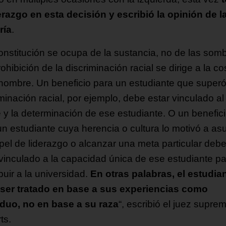
derazgo en esta decisión y escribió la opinión de l
ría
.
onstitución se ocupa de la sustancia, no de las somb
rohibición de la discriminación racial se dirige a la co
 nombre. Un beneficio para un estudiante que superó
minación racial, por ejemplo, debe estar vinculado al
e y la determinación de ese estudiante. O un benefic
un estudiante cuya herencia o cultura lo motivó a as
pel de liderazgo o alcanzar una meta particular deb
 vinculado a la capacidad única de ese estudiante p
buir a la universidad.
En otras palabras, el estudia
ser tratado en base a sus experiencias como
iduo, no en base a su raza
“, escribió el juez supre
ts.