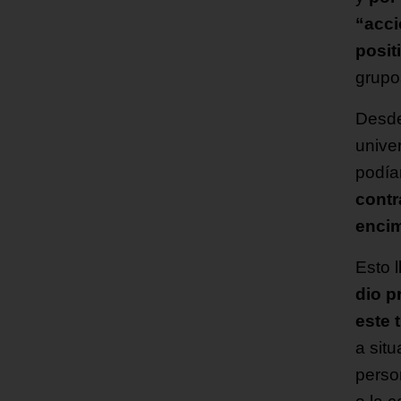
“acci
posit
grupo
Desde
unive
podí
contr
encim
Esto 
dio p
este 
a sit
perso