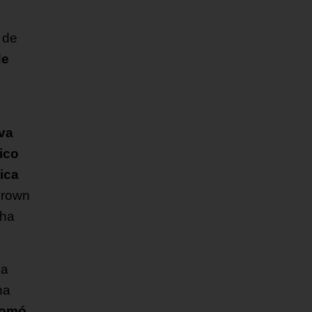
 de
de
iva
ico
ica
Brown
cha
 a
ha
tomó