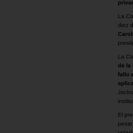
priva
La Co
diez 
Carol
prest
La Co
de la
fallo
aplic
Jacks
instit
El pr
pesar
votad