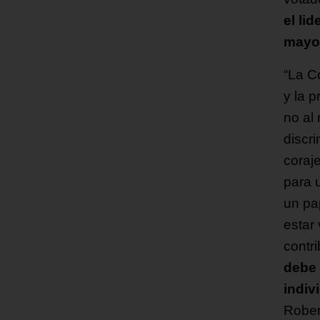
el li
mayo
“La C
y la p
no al
discri
coraj
para 
un pa
estar
contri
debe 
indiv
Rober