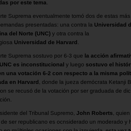
das por este tema
.
rte Suprema eventualmente tomó dos de estas más
demandas presentadas: una contra la
Universidad 
ina del Norte (UNC)
y otra contra la
igiosa
Universidad de Harvard
.
rte Suprema sostuvo por 6-3 que
la acción afirmat
 UNC es inconstitucional
y luego
sostuvo el histór
 en una votación 6-2 con respecto a la misma polít
ada en Harvard
, donde la jueza demócrata Ketanji 
on se recusó de la votación por ser graduada de di
ución.
esidente del Tribunal Supremo,
John Roberts
, quien
 de ser republicano es ocnsiderado un moderado y 
o en múltiples ocasiones con la izquierda, esta vez