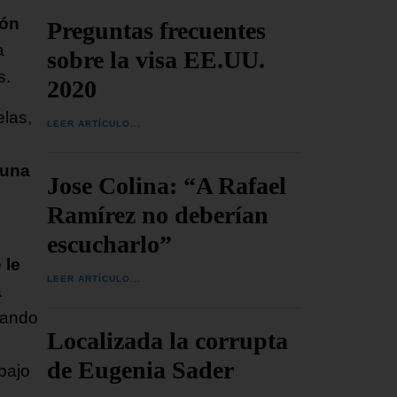
ión
Preguntas frecuentes
a
sobre la visa EE.UU.
s.
2020
elas,
LEER ARTÍCULO...
 una
Jose Colina: “A Rafael
Ramírez no deberían
escucharlo”
 le
LEER ARTÍCULO...
a
evando
Localizada la corrupta
de Eugenia Sader
bajo