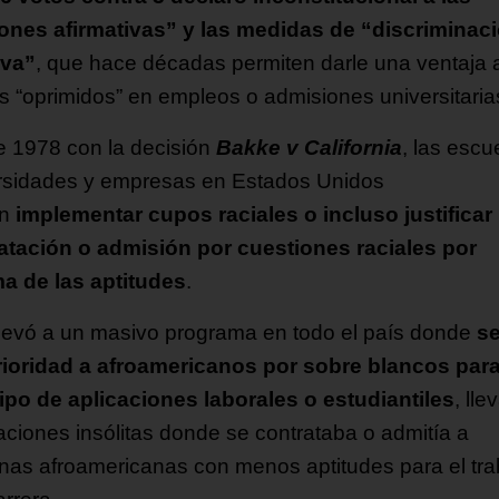
ones afirmativas” y las medidas de “discriminac
iva”
, que hace décadas permiten darle una ventaja 
s “oprimidos” en empleos o admisiones universitaria
 1978 con la decisión
Bakke v California
, las escu
rsidades y empresas en Estados Unidos
an
implementar cupos raciales o incluso justificar
atación o admisión por cuestiones raciales por
a de las aptitudes
.
llevó a un masivo programa en todo el país donde
se
rioridad a afroamericanos por sobre blancos par
tipo de aplicaciones laborales o estudiantiles
, ll
uaciones insólitas donde se contrataba o admitía a
nas afroamericanas con menos aptitudes para el tra