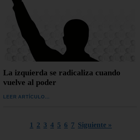
La izquierda se radicaliza cuando
vuelve al poder
LEER ARTÍCULO...
1
2
3
4
5
6
7
Siguiente »