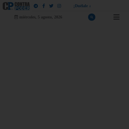
¡
D
u
é
l
a
l
e
a
q
u
i
e
n
l
e
d
u
e
l
a
!
miércoles, 5 agosto, 2026