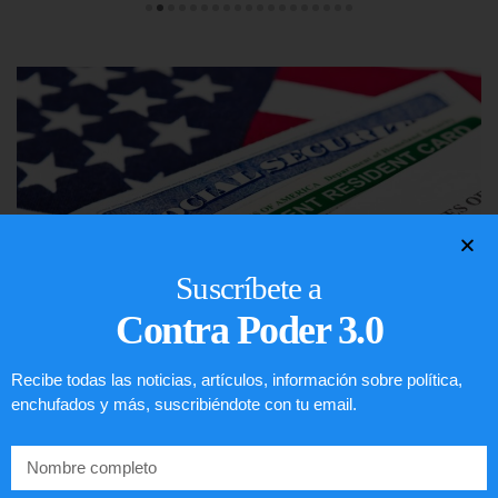
Suscríbete a
Contra Poder 3.0
Recibe todas las noticias, artículos, información sobre política,
Lotería de visa de EEUU
enchufados y más, suscribiéndote con tu email.
LEER ARTÍCULO...