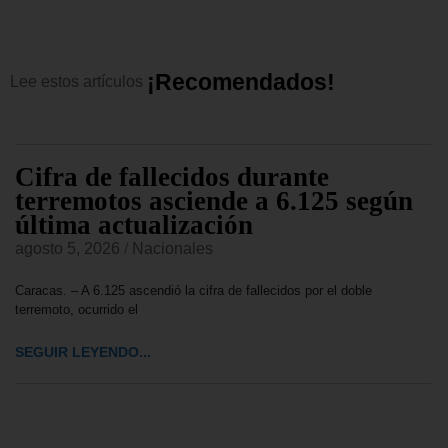
¡
R
e
c
o
m
e
n
d
a
d
o
s
!
Lee
estos
artículos
Cifra de fallecidos durante
terremotos asciende a 6.125 según
última actualización
agosto 5, 2026
/
Nacionales
Caracas. – A 6.125 ascendió la cifra de fallecidos por el doble
terremoto, ocurrido el
SEGUIR LEYENDO...