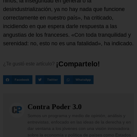
niños, la inseguridad en general o la
desindustrialización, ya no hay nada que funcione
correctamente en nuestro país», ha criticado,
incidiendo en que espera darle respuesta a las
angustias de los franceses. «Con toda tranquilidad y
serenidad: no, esto no es una fatalidad», ha indicado.
¡
C
o
m
p
a
r
t
e
l
o
!
¿Te
gustó
este
artículo?
Facebook
Twitter
WhatsApp
Contra Poder 3.0
Somos un programa y medio de opinión, análisis y
entrevistas, enfocado en las ideas de la derecha y en
dar ventana a los jóvenes con una visión innovadora
sobre la economía y política de países como Estados