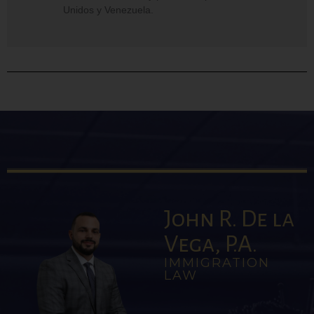
Unidos y Venezuela.
John R. De la
Vega, P.A.
IMMIGRATION
LAW