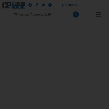
¡
D
u
é
l
a
l
e
a
q
u
i
e
n
l
e
d
u
e
l
a
!
viernes, 7 agosto, 2026