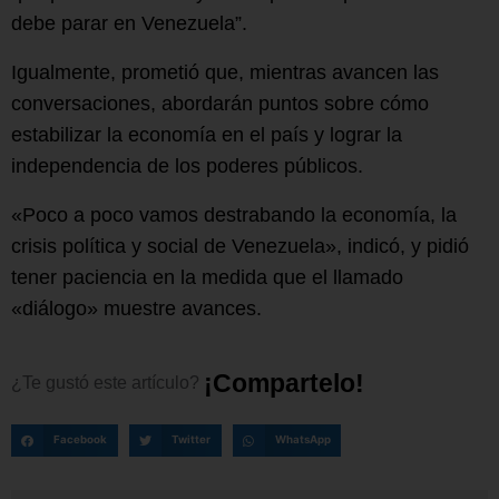
debe parar en Venezuela”.
Igualmente, prometió que, mientras avancen las
conversaciones, abordarán puntos sobre cómo
estabilizar la economía en el país y lograr la
independencia de los poderes públicos.
«Poco a poco vamos destrabando la economía, la
crisis política y social de Venezuela», indicó, y pidió
tener paciencia en la medida que el llamado
«diálogo» muestre avances.
¡
C
o
m
p
a
r
t
e
l
o
!
¿Te
gustó
este
artículo?
Facebook
Twitter
WhatsApp