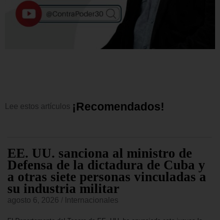
¡
R
e
c
o
m
e
n
d
a
d
o
s
!
Lee
estos
artículos
EE. UU. sanciona al ministro de
Defensa de la dictadura de Cuba y
a otras siete personas vinculadas a
su industria militar
agosto 6, 2026
/
Internacionales