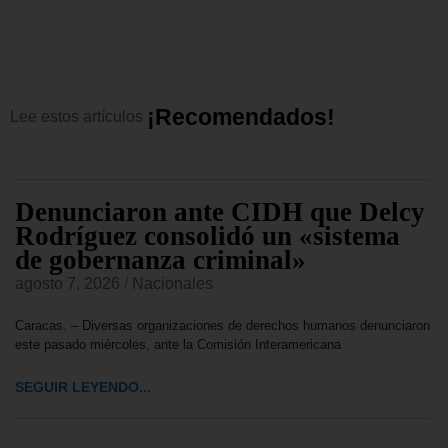
¡
R
e
c
o
m
e
n
d
a
d
o
s
!
Lee
estos
artículos
Denunciaron ante CIDH que Delcy
Rodríguez consolidó un «sistema
de gobernanza criminal»
agosto 7, 2026
/
Nacionales
Caracas. – Diversas organizaciones de derechos humanos denunciaron
este pasado miércoles, ante la Comisión Interamericana
SEGUIR LEYENDO...