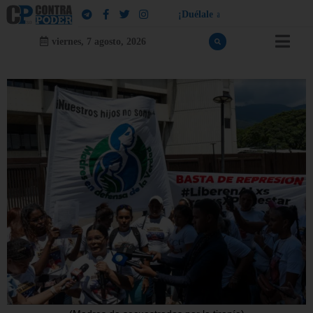
¡
D
u
é
l
a
l
e
a
q
u
i
e
n
l
e
d
u
e
l
a
!
viernes, 7 agosto, 2026