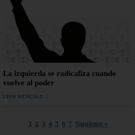
La izquierda se radicaliza cuando
vuelve al poder
LEER ARTÍCULO...
1
2
3
4
5
6
7
Siguiente »