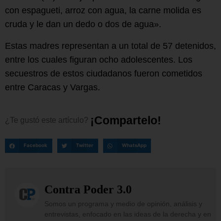
con espagueti, arroz con agua, la carne molida es
cruda y le dan un dedo o dos de agua».
Estas madres representan a un total de 57 detenidos,
entre los cuales figuran ocho adolescentes. Los
secuestros de estos ciudadanos fueron cometidos
entre Caracas y Vargas.
¡
C
o
m
p
a
r
t
e
l
o
!
¿Te
gustó
este
artículo?
Facebook
Twitter
WhatsApp
Contra Poder 3.0
Somos un programa y medio de opinión, análisis y
entrevistas, enfocado en las ideas de la derecha y en