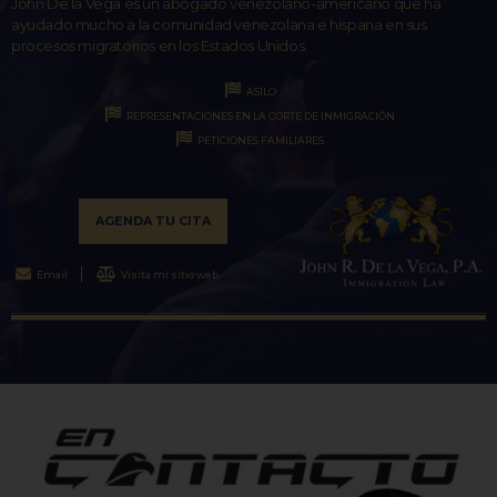
John De la Vega es un abogado venezolano-americano que ha
ayudado mucho a la comunidad venezolana e hispana en sus
procesos migratorios en los Estados Unidos.
ASILO
REPRESENTACIONES EN LA CORTE DE INMIGRACIÓN
PETICIONES FAMILIARES
AGENDA TU CITA
Email
Visita mi sitio web