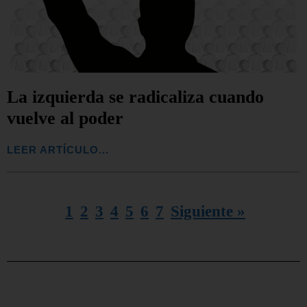
La izquierda se radicaliza cuando
vuelve al poder
LEER ARTÍCULO...
1
2
3
4
5
6
7
Siguiente »