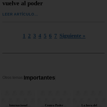
vuelve al poder
LEER ARTÍCULO...
1
2
3
4
5
6
7
Siguiente »
I
m
p
o
r
t
a
n
t
e
s
Otros
temas
Contra Poder
Corruptos en
Internacional
La hora del
Contra Poder
Corruptos en
Nacionales
Opinión