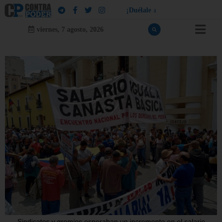
¡
D
u
é
l
a
l
e
a
q
u
i
e
n
l
e
d
u
e
l
a
!
viernes, 7 agosto, 2026
Sindicatos y gremios esperaban un incremento en el salario