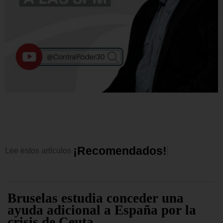
¡
R
e
c
o
m
e
n
d
a
d
o
s
!
Lee
estos
artículos
Bruselas estudia conceder una
ayuda adicional a España por la
crisis de Ceuta