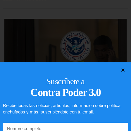
Suscríbete a
Contra Poder 3.0
Comunistas no son bienvenidos en
Recibe todas las noticias, artículos, información sobre política,
enchufados y más, suscribiéndote con tu email.
EE.UU.
LEER ARTÍCULO...