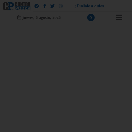
¡
D
u
é
l
a
l
e
a
q
u
i
e
n
l
e
d
u
e
l
a
!
jueves, 6 agosto, 2026