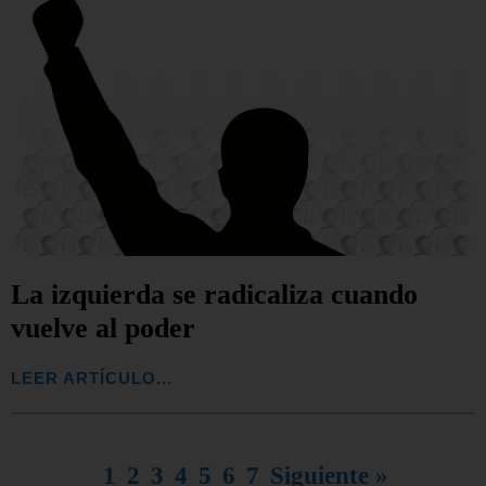
La izquierda se radicaliza cuando
vuelve al poder
LEER ARTÍCULO...
1
2
3
4
5
6
7
Siguiente »