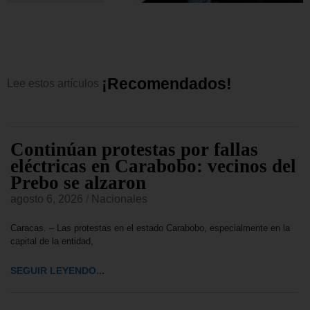
¡
R
e
c
o
m
e
n
d
a
d
o
s
!
Lee
estos
artículos
Continúan protestas por fallas
eléctricas en Carabobo: vecinos del
Prebo se alzaron
agosto 6, 2026
/
Nacionales
Caracas. – Las protestas en el estado Carabobo, especialmente en la
capital de la entidad,
SEGUIR LEYENDO...