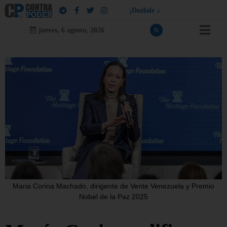
¡
D
u
é
l
a
l
e
a
q
u
i
e
n
l
e
d
u
e
l
a
!
jueves, 6 agosto, 2026
Maria Corina Machado, dirigente de Vente Venezuela y Premio
Nobel de la Paz 2025