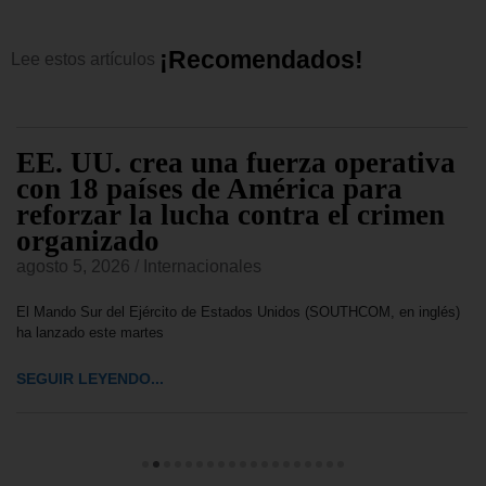
¡
R
e
c
o
m
e
n
d
a
d
o
s
!
Lee
estos
artículos
EE. UU. crea una fuerza operativa
con 18 países de América para
reforzar la lucha contra el crimen
organizado
agosto 5, 2026
/
Internacionales
El Mando Sur del Ejército de Estados Unidos (SOUTHCOM, en inglés)
ha lanzado este martes
SEGUIR LEYENDO...