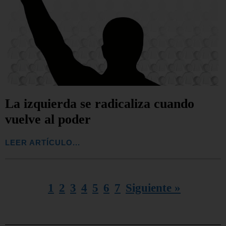
La izquierda se radicaliza cuando
vuelve al poder
LEER ARTÍCULO...
1
2
3
4
5
6
7
Siguiente »