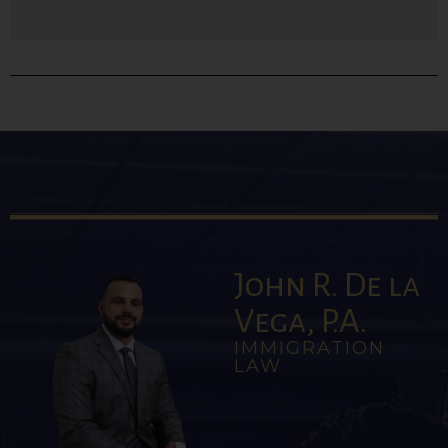
John R. De la
Vega, P.A.
IMMIGRATION
LAW