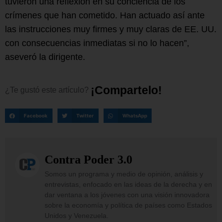
tuvieron una reflexión en su conciencia de los
crímenes que han cometido. Han actuado así ante
las instrucciones muy firmes y muy claras de EE. UU.
con consecuencias inmediatas si no lo hacen”,
aseveró la dirigente.
¡
C
o
m
p
a
r
t
e
l
o
!
¿Te
gustó
este
artículo?
Facebook
Twitter
WhatsApp
Contra Poder 3.0
Somos un programa y medio de opinión, análisis y
entrevistas, enfocado en las ideas de la derecha y en
dar ventana a los jóvenes con una visión innovadora
sobre la economía y política de países como Estados
Unidos y Venezuela.