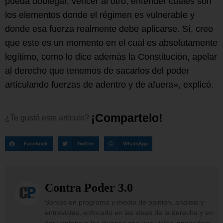
pueda doblegar, vencer al otro, entender cuáles son
los elementos donde el régimen es vulnerable y
donde esa fuerza realmente debe aplicarse. Sí, creo
que este es un momento en el cual es absolutamente
legítimo, como lo dice además la Constitución, apelar
al derecho que tenemos de sacarlos del poder
articulando fuerzas de adentro y de afuera», explicó.
¡
C
o
m
p
a
r
t
e
l
o
!
¿Te
gustó
este
artículo?
Facebook
Twitter
WhatsApp
Contra Poder 3.0
Somos un programa y medio de opinión, análisis y
entrevistas, enfocado en las ideas de la derecha y en