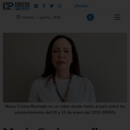
¡
D
u
é
l
a
l
e
a
q
u
i
e
n
l
e
d
u
e
l
a
!
viernes, 7 agosto, 2026
María Corina Machado en un video donde habla al país sobre los
aconteciminetos del 09 y 10 de enero del 2024 (RRSS)