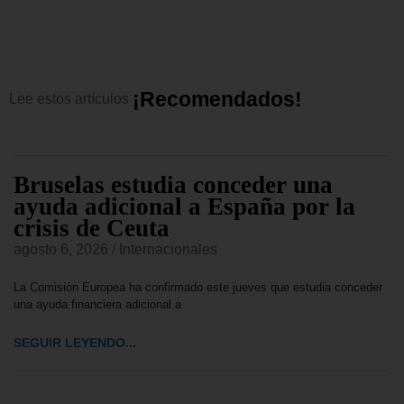
¡
R
e
c
o
m
e
n
d
a
d
o
s
!
Lee
estos
artículos
Bruselas estudia conceder una
ayuda adicional a España por la
crisis de Ceuta
agosto 6, 2026
/
Internacionales
La Comisión Europea ha confirmado este jueves que estudia conceder
una ayuda financiera adicional a
SEGUIR LEYENDO...