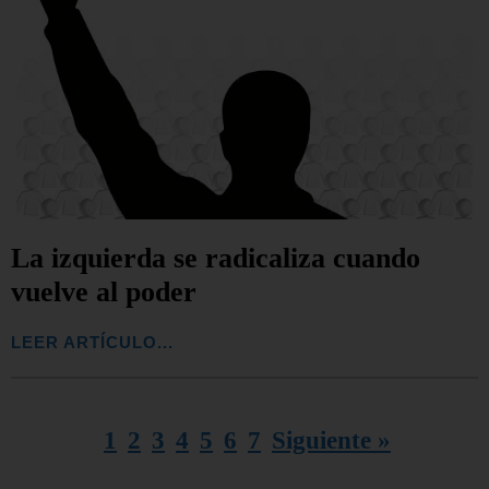
La izquierda se radicaliza cuando
vuelve al poder
LEER ARTÍCULO...
1
2
3
4
5
6
7
Siguiente »