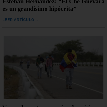
Esteban Hernández: “El Ché Guevara
es un grandísimo hipócrita”
LEER ARTÍCULO...