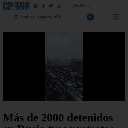
¡
D
u
é
l
a
l
e
a
q
u
i
e
n
l
e
d
u
e
l
a
!
domingo, 9 agosto, 2026
Más de 2000 detenidos