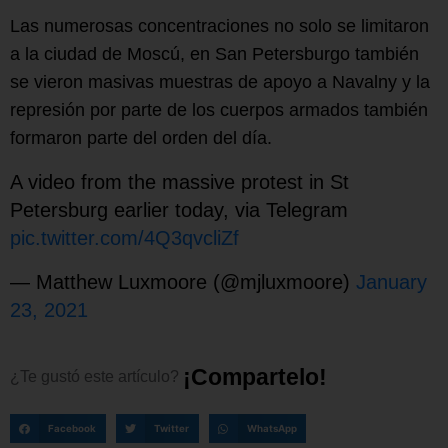
Las numerosas concentraciones no solo se limitaron
a la ciudad de Moscú, en San Petersburgo también
se vieron masivas muestras de apoyo a Navalny y la
represión por parte de los cuerpos armados también
formaron parte del orden del día.
A video from the massive protest in St
Petersburg earlier today, via Telegram
pic.twitter.com/4Q3qvcliZf
— Matthew Luxmoore (@mjluxmoore)
January
23, 2021
¡
C
o
m
p
a
r
t
e
l
o
!
¿Te
gustó
este
artículo?
Facebook
Twitter
WhatsApp