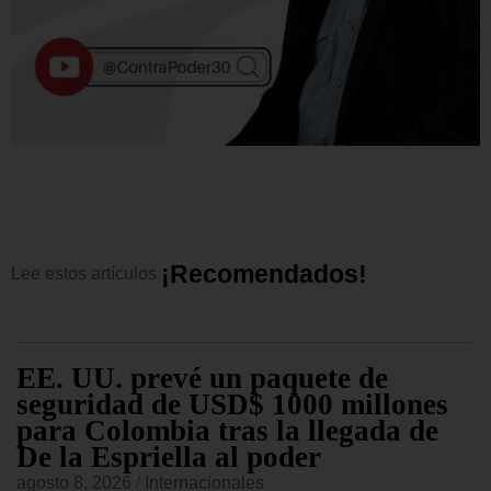
¡
R
e
c
o
m
e
n
d
a
d
o
s
!
Lee
estos
artículos
EE. UU. prevé un paquete de
seguridad de USD$ 1000 millones
para Colombia tras la llegada de
De la Espriella al poder
agosto 8, 2026
/
Internacionales