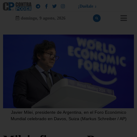
¡
D
u
é
l
a
l
e
a
q
u
i
e
n
l
e
d
u
e
l
a
!
domingo, 9 agosto, 2026
Javier Milei, presidente de Argentina, en el Foro Económico
Mundial celebrado en Davos, Suiza (Markus Schreiber / AP)