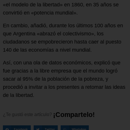
«el modelo de la libertad» en 1860, en 35 años se
convirtió en «potencia mundial».
En cambio, añadió, durante los últimos 100 años en
que Argentina «abrazó el colectivismo», los
ciudadanos se empobrecieron hasta caer al puesto
140 de las economías a nivel mundial.
Así, con una ola de datos económicos, explicó que
fue gracias a la libre empresa que el mundo logró
sacar al 95% de la población de la pobreza, y
procedió a invitar a los presentes a retomar las ideas
de la libertad.
¡
C
o
m
p
a
r
t
e
l
o
!
¿Te
gustó
este
artículo?
Facebook
Twitter
WhatsApp