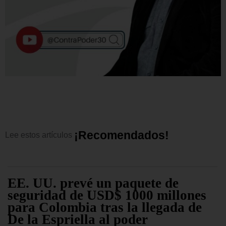
¡
R
e
c
o
m
e
n
d
a
d
o
s
!
Lee
estos
artículos
EE. UU. prevé un paquete de
seguridad de USD$ 1000 millones
para Colombia tras la llegada de
De la Espriella al poder