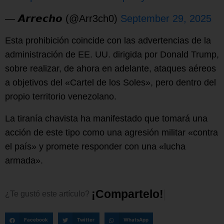
— 𝘼𝙧𝙧𝙚𝙘𝙝𝙤 (@Arr3ch0)
September 29, 2025
Esta prohibición coincide con las advertencias de la
administración de EE. UU. dirigida por Donald Trump,
sobre realizar, de ahora en adelante, ataques aéreos
a objetivos del «Cartel de los Soles», pero dentro del
propio territorio venezolano.
La tiranía chavista ha manifestado que tomará una
acción de este tipo como una agresión militar «contra
el país» y promete responder con una «lucha
armada».
¡
C
o
m
p
a
r
t
e
l
o
!
¿Te
gustó
este
artículo?
Facebook
Twitter
WhatsApp