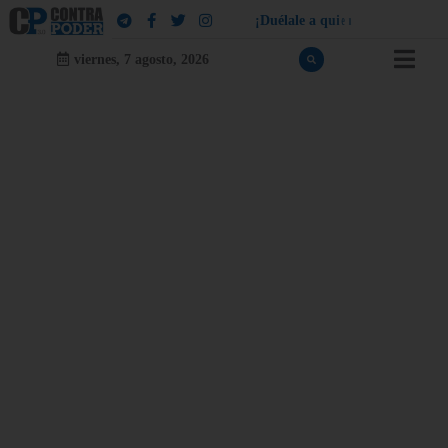
¡
D
u
é
l
a
l
e
a
q
u
i
e
n
l
e
d
u
e
l
a
!
viernes, 7 agosto, 2026