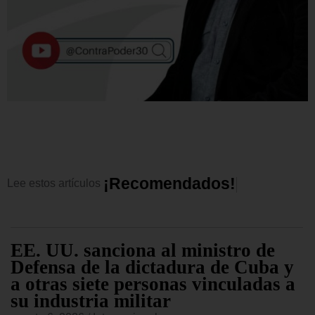
¡
R
e
c
o
m
e
n
d
a
d
o
s
!
Lee
estos
artículos
EE. UU. sanciona al ministro de
Defensa de la dictadura de Cuba y
a otras siete personas vinculadas a
su industria militar