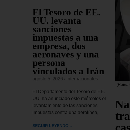
ara
El Tesoro de EE.
EE
jueves
UU. levanta
fu
sanciones
co
io
impuestas a una
Am
s de
empresa, dos
re
sado
aeronaves y una
co
persona
or
vinculados a Irán
onales
agost
agosto 5, 2026
/
Internacionales
 Civiles,
El Ma
(Reinal
ior del
Esta
El Departamento del Tesoro de EE.
bró este
inglé
UU. ha anunciado este miércoles el
Na
rdinaria
llama
levantamiento de las sanciones
tr
impuestas contra una aerolínea,
SEGUI
ca
SEGUIR LEYENDO...