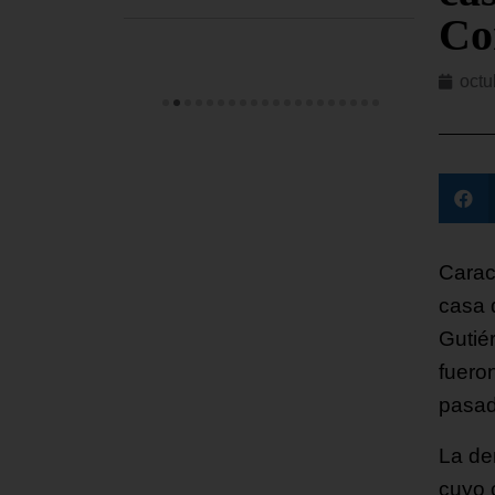
Co
octu
Carac
casa 
Gutié
fuero
pasad
La de
cuyo 