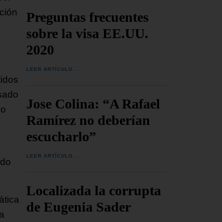
ición
Preguntas frecuentes
sobre la visa EE.UU.
2020
LEER ARTÍCULO...
tidos
asado
Jose Colina: “A Rafael
do
Ramírez no deberían
escucharlo”
LEER ARTÍCULO...
ado
Localizada la corrupta
ática
de Eugenia Sader
va