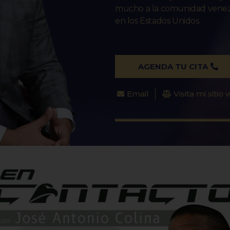
mucho a la comunidad venezo
en los Estados Unidos.
AGENDA TU CITA
Email
Visita mi sitio