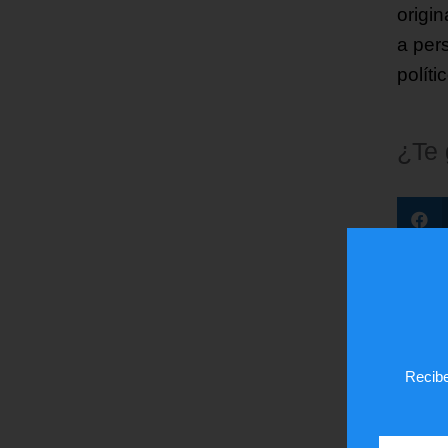
origin
a per
políti
¿Te
Recibe