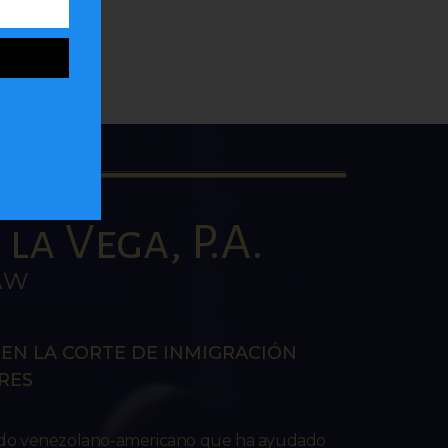
la Vega, P.A.
AW
EN LA CORTE DE INMIGRACIÓN
RES
ado venezolano-americano que ha ayudado