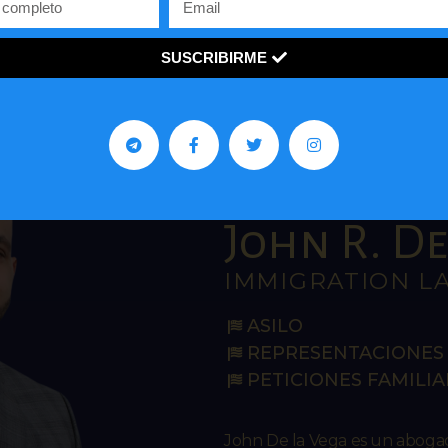
SUSCRIBIRME
John R. De 
IMMIGRATION L
ASILO
REPRESENTACIONES 
PETICIONES FAMILIA
John De la Vega es un abog