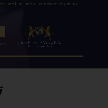
lana e hispana en sus procesos migratorios
 web