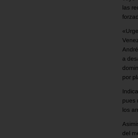
las r
forza
«Urge
Venez
André
a des
domin
por pl
Indic
pues 
los ar
Asimi
del m