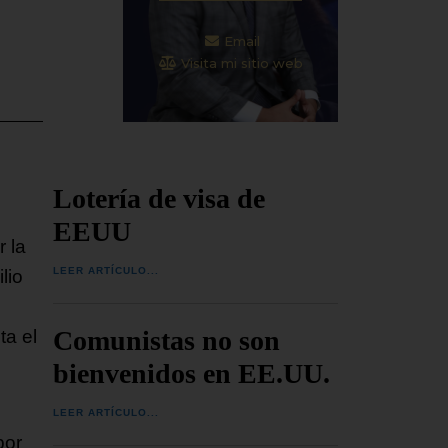
Email
Visita mi sitio web
Lotería de visa de
EEUU
 la
LEER ARTÍCULO...
lio
Comunistas no son
ta el
bienvenidos en EE.UU.
LEER ARTÍCULO...
por