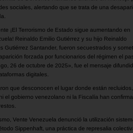
edes sociales, alertando que se trata de una desapar
da.
nte ¡El Terrorismo de Estado sigue aumentando en
uela! Reinaldo Emilio Gutiérrez y su hijo Reinaldo
s Gutiérrez Santander, fueron secuestrados y some
aparición forzada por funcionarios del régimen el p
go, 26 de octubre de 2025», fue el mensaje difundi
ataformas digitales.
aron que desconocen el lugar donde están recluidos,
ni el gobierno venezolano ni la Fiscalía han confirm
restos.
smo, Vente Venezuela denunció la utilización sistem
étodo Sippenhaft, una práctica de represalia colecti