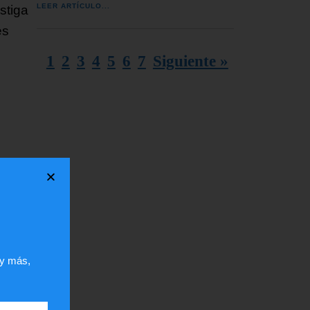
LEER ARTÍCULO...
stiga
es
1
2
3
4
5
6
7
Siguiente »
ar
 y más,
la