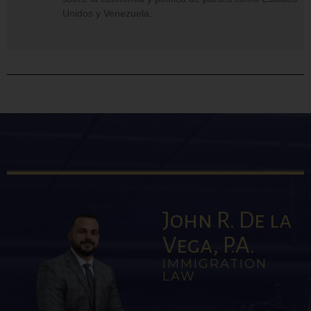
Unidos y Venezuela.
John R. De la
Vega, P.A.
IMMIGRATION
LAW