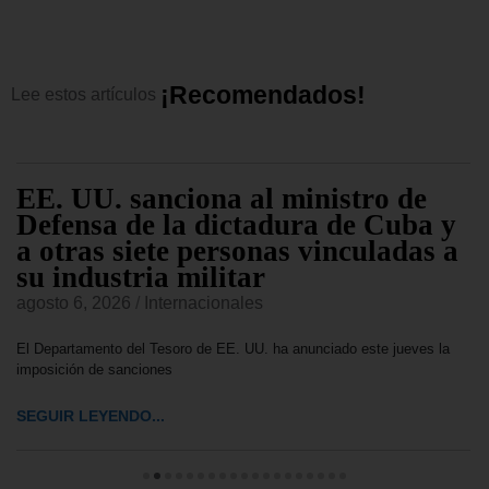
¡
R
e
c
o
m
e
n
d
a
d
o
s
!
Lee
estos
artículos
EE. UU. sanciona al ministro de
Defensa de la dictadura de Cuba y
a otras siete personas vinculadas a
su industria militar
agosto 6, 2026
/
Internacionales
El Departamento del Tesoro de EE. UU. ha anunciado este jueves la
imposición de sanciones
SEGUIR LEYENDO...