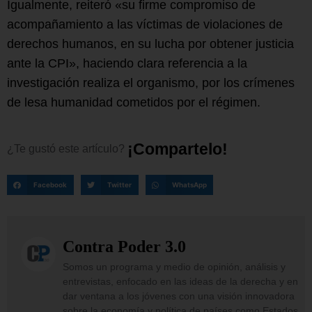
Igualmente, reiteró «su firme compromiso de
acompañamiento a las víctimas de violaciones de
derechos humanos, en su lucha por obtener justicia
ante la CPI», haciendo clara referencia a la
investigación realiza el organismo, por los crímenes
de lesa humanidad cometidos por el régimen.
¡
C
o
m
p
a
r
t
e
l
o
!
¿Te
gustó
este
artículo?
Facebook
Twitter
WhatsApp
Contra Poder 3.0
Somos un programa y medio de opinión, análisis y
entrevistas, enfocado en las ideas de la derecha y en
dar ventana a los jóvenes con una visión innovadora
sobre la economía y política de países como Estados