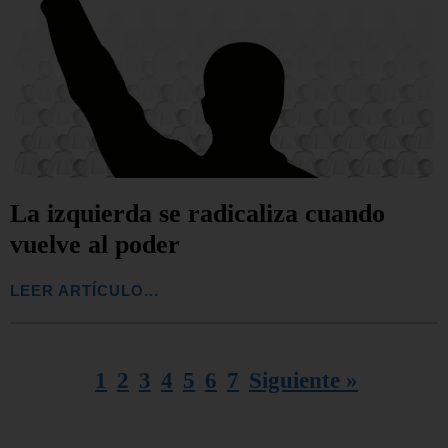
La izquierda se radicaliza cuando
vuelve al poder
LEER ARTÍCULO...
1
2
3
4
5
6
7
Siguiente »