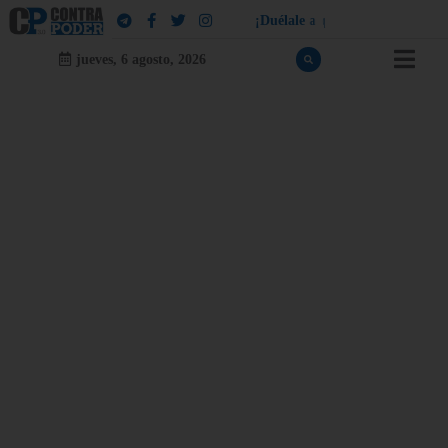
¡
D
u
é
l
a
l
e
a
q
u
i
e
n
l
e
d
u
e
l
a
!
jueves, 6 agosto, 2026