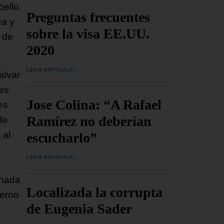
bello,
Preguntas frecuentes
ca y
sobre la visa EE.UU.
s de
2020
LEER ARTÍCULO...
alvar
es
Jose Colina: “A Rafael
es
Ramírez no deberían
de
 al
escucharlo”
LEER ARTÍCULO...
onada
Localizada la corrupta
ierno
de Eugenia Sader