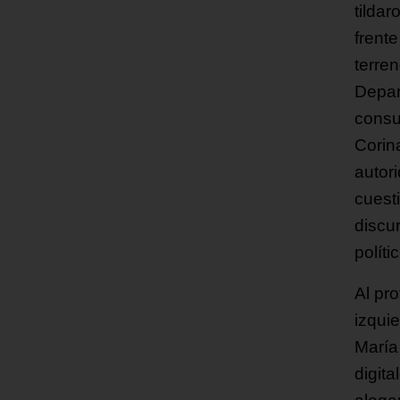
tildar
frent
terren
Depar
consul
Corina
autor
cuest
discu
políti
Al pr
izqui
María
digit