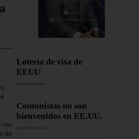
a
Email
Visita mi sitio web
Lotería de visa de
EEUU
LEER ARTÍCULO...
co
sé
Comunistas no son
bienvenidos en EE.UU.
ó con
LEER ARTÍCULO...
ón de