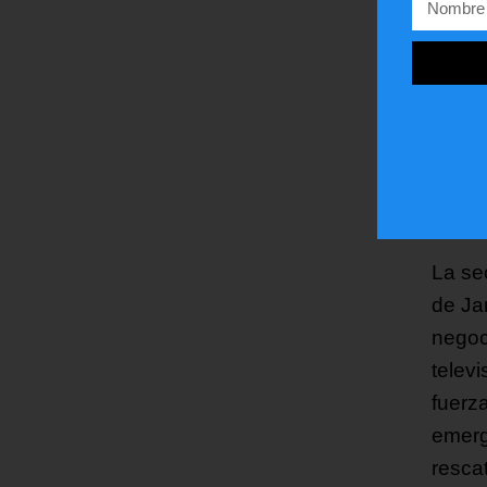
telev
sever
restó
escom
ha si
activ
person
La se
de Ja
negoc
telev
fuerz
emerg
resca