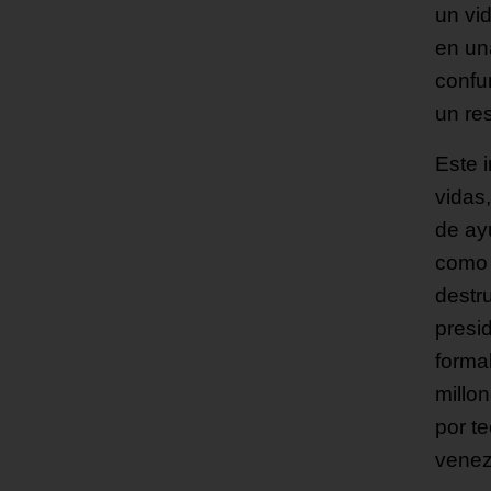
un vid
en un
confun
un re
Este i
vidas
de ay
como 
destr
presi
forma
millo
por t
venez