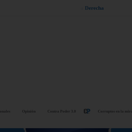
e
a
l
l
é
u
D
¡
ionales
Opinión
Contra Poder 3.0
Corruptos en la mir