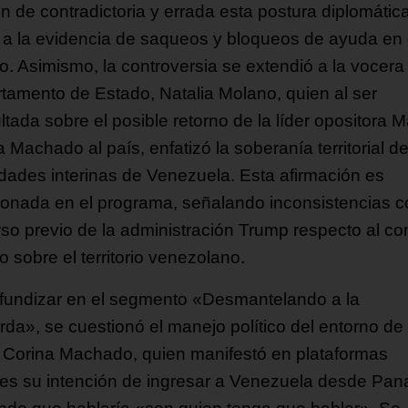
on de contradictoria y errada esta postura diplomátic
e a la evidencia de saqueos y bloqueos de ayuda en 
o. Asimismo, la controversia se extendió a la vocera
tamento de Estado, Natalia Molano, quien al ser
tada sobre el posible retorno de la líder opositora M
 Machado al país, enfatizó la soberanía territorial de
idades interinas de Venezuela. Esta afirmación es
ionada en el programa, señalando inconsistencias c
rso previo de la administración Trump respecto al con
co sobre el territorio venezolano.
ofundizar en el segmento «Desmantelando a la
erda», se cuestionó el manejo político del entorno de
 Corina Machado, quien manifestó en plataformas
ales su intención de ingresar a Venezuela desde Pa