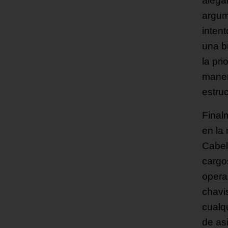
alega
argum
intent
una b
la pr
maner
estru
Final
en la
Cabel
cargo
opera
chavi
cualqu
de asi