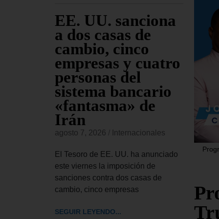
 EE.
EE. UU. sanciona
El
 el
a dos casas de
Ap
ley de
cambio, cinco
se
ntra
empresas y cuatro
Tr
iones
personas del
pe
as
sistema bancario
Co
«fantasma» de
re
Irán
Bl
onales
agosto 7, 2026
/
Internacionales
agost
 aprobado
Progr
de ley de
El Tesoro de EE. UU. ha anunciado
El Tr
ue autoriza
este viernes la imposición de
UU. h
sanciones contra dos casas de
el pr
Pr
cambio, cinco empresas
pedir
Tr
SEGUIR LEYENDO...
SEGUI