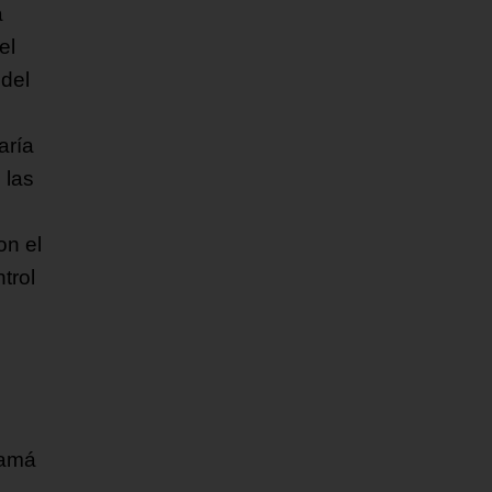
a
el
 del
aría
 las
on el
trol
namá