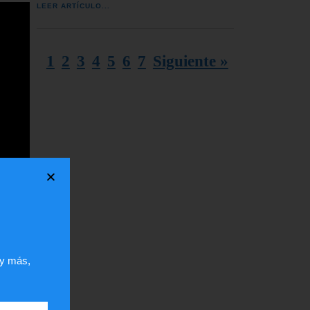
LEER ARTÍCULO...
1
2
3
4
5
6
7
Siguiente »
 y más,
 de