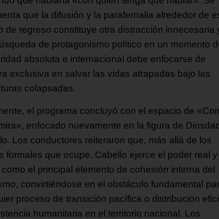
ndo que hablaría «con quien tenga que hablar». Se
enta que la difusión y la parafernalia alrededor de e
o de regreso constituye otra distracción innecesaria 
úsqueda de protagonismo político en un momento 
ioridad absoluta e internacional debe enfocarse de
a exclusiva en salvar las vidas atrapadas bajo las
cturas colapsadas.
mente, el programa concluyó con el espacio de «Cor
 mira», enfocado nuevamente en la figura de Diosda
lo. Los conductores reiteraron que, más allá de los
s formales que ocupe, Cabello ejerce el poder real y
 como el principal elemento de cohesión interna del
smo, convirtiéndose en el obstáculo fundamental pa
ier proceso de transición pacífica o distribución efic
stencia humanitaria en el territorio nacional. Los