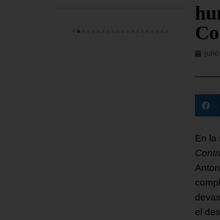
hu
Co
juli
En la
Contr
Anton
compl
devas
el des