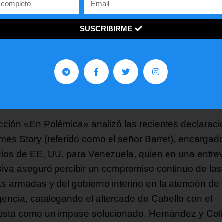
isado para agradecerles públicamente. Se critica
amente lo que consideraron un «show mediático» q
SUSCRIBIRME
 minutos vitales a la búsqueda de sobrevivientes bajo
bros, un comportamiento que, según afirmaron, ta
do replicado en menor gravedad por influencers,
istas y políticos locales que buscan beneficiar su im
al a través de la cobertura de la tragedia.
cción «En Polémica» analizó las recientes declarac
mes Story (referido como el señor Barret), encargad
ios de EE. UU. para Venezuela, quien en una entrev
isiva aseguró percibir un compromiso continuo de las
as armadas y del gobierno interino en la atención de 
encia, catalogando el altercado de Cabello con el
tista como un impase solucionado. Hernández y Col