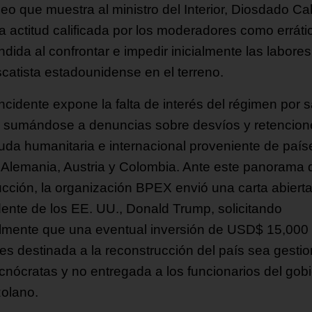
eo que muestra al ministro del Interior, Diosdado Ca
a actitud calificada por los moderadores como erráti
dida al confrontar e impedir inicialmente las labore
scatista estadounidense en el terreno.
ncidente expone la falta de interés del régimen por s
, sumándose a denuncias sobre desvíos y retencion
uda humanitaria e internacional proveniente de país
Alemania, Austria y Colombia. Ante este panorama 
ucción, la organización BPEX envió una carta abierta
dente de los EE. UU., Donald Trump, solicitando
lmente que una eventual inversión de USD$ 15,000
nes destinada a la reconstrucción del país sea gesti
ecnócratas y no entregada a los funcionarios del gob
olano.