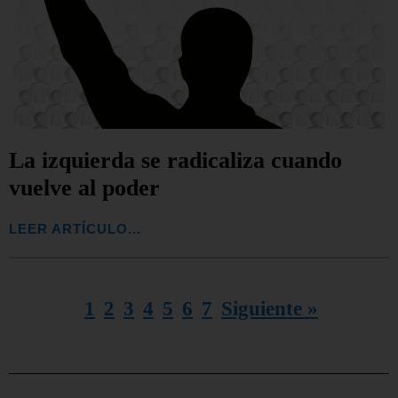
La izquierda se radicaliza cuando
vuelve al poder
LEER ARTÍCULO...
1
2
3
4
5
6
7
Siguiente »