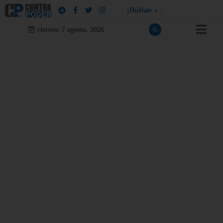
¡
D
u
é
l
a
l
e
a
q
u
i
e
n
l
e
d
u
e
l
a
!
viernes, 7 agosto, 2026