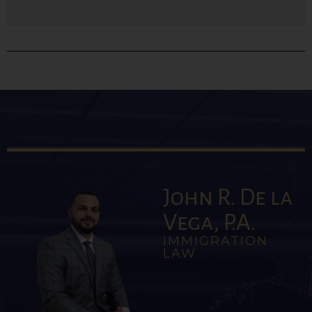
John R. De la
Vega, P.A.
IMMIGRATION
LAW