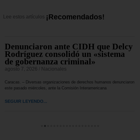
¡
R
e
c
o
m
e
n
d
a
d
o
s
!
Lee
estos
artículos
Denunciaron ante CIDH que Delcy
Rodríguez consolidó un «sistema
de gobernanza criminal»
agosto 7, 2026
/
Nacionales
Caracas. – Diversas organizaciones de derechos humanos denunciaron
este pasado miércoles, ante la Comisión Interamericana
SEGUIR LEYENDO...