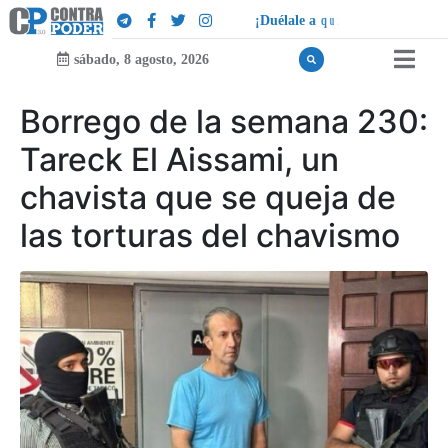
¡
D
u
é
l
a
l
e
a
q
u
i
e
n
l
e
d
u
e
l
a
!
sábado, 8 agosto, 2026
Borrego de la semana 230:
Tareck El Aissami, un
chavista que se queja de
las torturas del chavismo