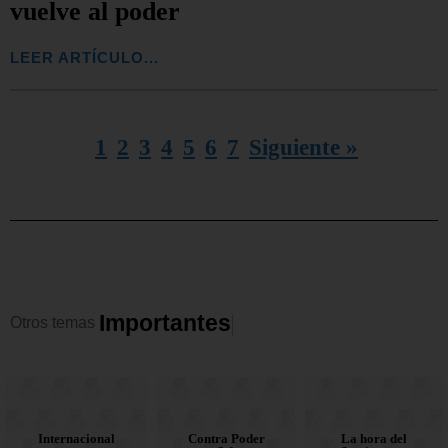
vuelve al poder
LEER ARTÍCULO...
1
2
3
4
5
6
7
Siguiente »
I
m
p
o
r
t
a
n
t
e
s
Otros
temas
Contra Poder
Corruptos en
Internacional
La hora del
Contra Poder
Corruptos en
Nacionales
Opinión