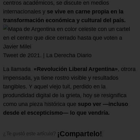
centros académicos, se discute en medios
internacionales y
se vive en carne propia en la
transformación económica y cultural del país.
Tweet de 2021. | La Derecha Diario
La llamada
«Revolución Liberal Argentina»
, otrora
impensada, ya tiene rostro visible y resultados
tangibles. Y aquel viejo tuit, perdido en la
produndidad digital de la grieta, hoy se resignifica
como una pieza histórica que
supo ver —incluso
desde el escepticismo— lo que vendría.
¡
C
o
m
p
a
r
t
e
l
o
!
¿Te
gustó
este
artículo?