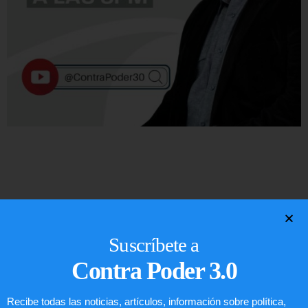
¡
R
e
c
o
m
e
n
d
a
d
o
s
!
Lee
estos
artículos
Suscríbete a
Contra Poder 3.0
EE. UU. prevé un paquete de
seguridad de USD$ 1000 millones
para Colombia tras la llegada de
Recibe todas las noticias, artículos, información sobre política,