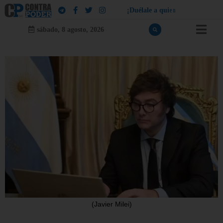
¡
D
u
é
l
a
l
e
a
q
u
i
e
n
l
e
d
u
e
l
a
!
sábado, 8 agosto, 2026
(Javier Milei)