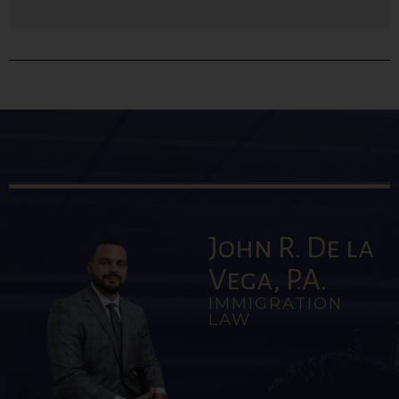
John R. De la
Vega, P.A.
IMMIGRATION
LAW