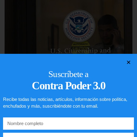
Suscríbete a
Contra Poder 3.0
Comunistas no son bienvenidos en
EE.UU.
Recibe todas las noticias, artículos, información sobre política,
enchufados y más, suscribiéndote con tu email.
LEER ARTÍCULO...