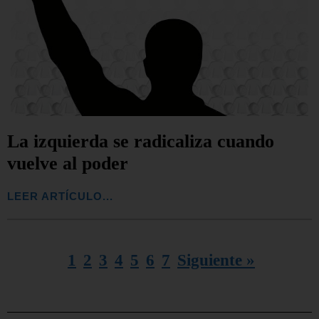
La izquierda se radicaliza cuando
vuelve al poder
LEER ARTÍCULO...
1
2
3
4
5
6
7
Siguiente »