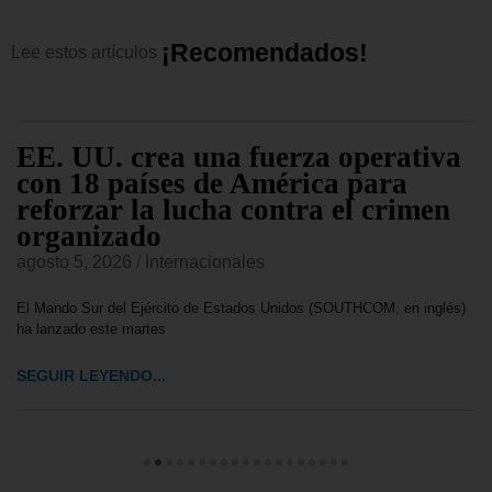
¡
R
e
c
o
m
e
n
d
a
d
o
s
!
Lee
estos
artículos
EE. UU. crea una fuerza operativa
con 18 países de América para
reforzar la lucha contra el crimen
organizado
agosto 5, 2026
/
Internacionales
El Mando Sur del Ejército de Estados Unidos (SOUTHCOM, en inglés)
ha lanzado este martes
SEGUIR LEYENDO...