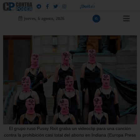
¡
D
u
é
l
a
l
e
a
q
u
i
e
n
l
e
d
u
e
l
a
!
jueves, 6 agosto, 2026
El grupo ruso Pussy Riot graba un videoclip para una canción
contra la prohibición casi total del aborto en Indiana (Europa Press