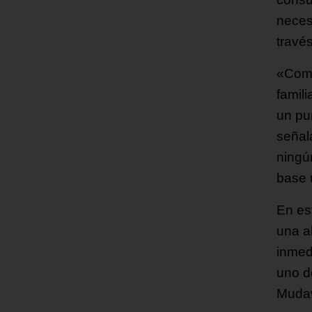
necesi
travé
«Como
famil
un pu
señal
ningú
base 
En es
una a
inmed
uno d
Mudav