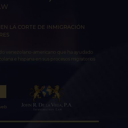
AW
EN LA CORTE DE INMIGRACIÓN
RES
ado venezolano-americano que ha ayudado
lana e hispana en sus procesos migratorios
 web