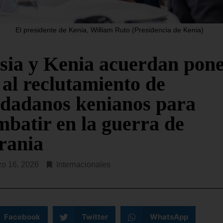
«organización terrorista» a
partamento del Tesoro de EE.
Chone Killers, fundada en
a anunciado este jueves la
hace seis años al escindirs
El presidente de Kenia, William Ruto (Presidencia de Kenia)
ición de sanciones contra
 empresas y ocho
SEGUIR LEYENDO...
sia y Kenia acuerdan pon
R LEYENDO...
 al reclutamiento de
udadanos kenianos para
mbatir en la guerra de
rania
o 16, 2026
Internacionales
Facebook
Twitter
WhatsApp