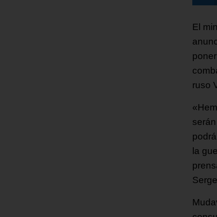
El mi
anunc
poner
combat
ruso V
«Hemo
serán
podrá
la gu
prens
Serge
Mudav
consu