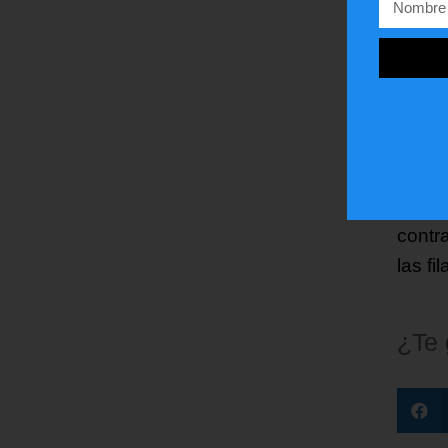
histor
El obj
autor
reclu
Los s
ciuda
contr
las fi
¿Te