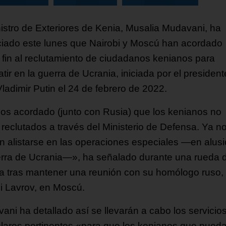
nistro de Exteriores de Kenia, Musalia Mudavani, ha
iado este lunes que Nairobi y Moscú han acordado
 fin al reclutamiento de ciudadanos kenianos para
ir en la guerra de Ucrania, iniciada por el president
ladimir Putin el 24 de febrero de 2022.
s acordado (junto con Rusia) que los kenianos no
 reclutados a través del Ministerio de Defensa. Ya n
n alistarse en las operaciones especiales —en alusi
erra de Ucrania—», ha señalado durante una rueda 
a tras mantener una reunión con su homólogo ruso,
i Lavrov, en Moscú.
ani ha detallado así se llevarán a cabo los servicio
lares pertinentes «para que los kenianos que pued