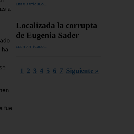
LEER ARTÍCULO...
las a
Localizada la corrupta
de Eugenia Sader
rado
LEER ARTÍCULO...
, ha
 se
1
2
3
4
5
6
7
Siguiente »
enen
a fue