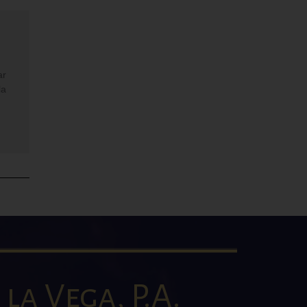
ar
la
la Vega, P.A.