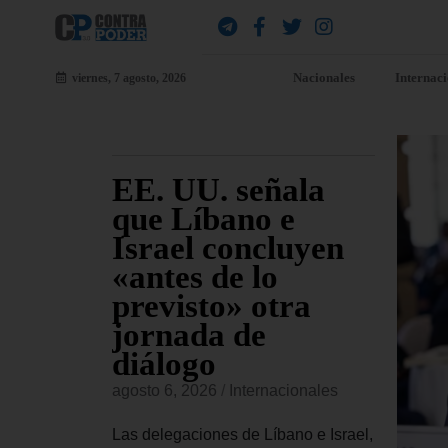
Nacionales
Internac
viernes, 7 agosto, 2026
udia
EE. UU. señala
EE
a
que Líbano e
al
nal a
Israel concluyen
De
a
«antes de lo
di
ta
previsto» otra
Cu
jornada de
si
onales
diálogo
vi
confirmado
in
agosto 6, 2026
/
Internacionales
conceder
agost
ional a
Las delegaciones de Líbano e Israel,