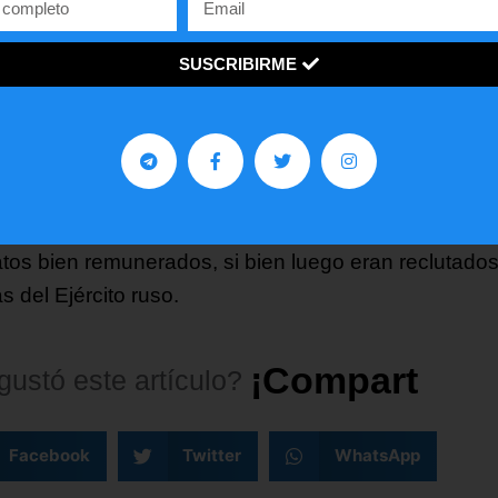
ia de lucha conjunta por la justicia».
SUSCRIBIRME
etivo de la visita era «dialogar directamente con las
idades rusas y prevenir riesgos derivados de práctic
tamiento engañosas o falsas promesas de empleo».
ervicios de Inteligencia kenianos creen que más de 
danos viajaron a Rusia bajo la promesa de obtener
atos bien remunerados, si bien luego eran reclutado
las del Ejército ruso.
¡
C
o
m
p
a
r
t
e
l
o
!
gustó
este
artículo?
Facebook
Twitter
WhatsApp