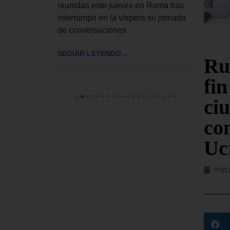
 a
reunidas este jueves en Roma tras
El De
interrumpir en la víspera su jornada
UU. h
de conversaciones
impos
cinco
SEGUIR LEYENDO...
Ru
SEGUI
fin
ci
co
Uc
marz