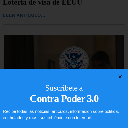
Lotería de visa de EEUU
LEER ARTÍCULO...
Suscríbete a
Contra Poder 3.0
Recibe todas las noticias, artículos, información sobre política,
enchufados y más, suscribiéndote con tu email.
Comunistas no son bienvenidos en