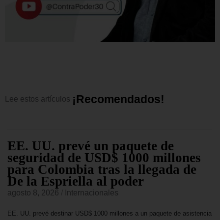
¡
R
e
c
o
m
e
n
d
a
d
o
s
!
Lee
estos
artículos
EE. UU. prevé un paquete de
seguridad de USD$ 1000 millones
para Colombia tras la llegada de
De la Espriella al poder
agosto 8, 2026
/
Internacionales
EE. UU. prevé destinar USD$ 1000 millones a un paquete de asistencia