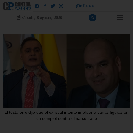
¡
D
u
é
l
a
l
e
a
q
u
i
e
n
l
e
d
u
e
l
a
!
sábado, 8 agosto, 2026
El testaferro dijo que el exfiscal intentó implicar a varias figuras en
un complot contra el narcotirano