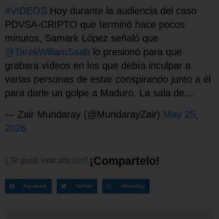
#VIDEOS
Hoy durante la audiencia del caso
PDVSA-CRIPTO que terminó hace pocos
minutos, Samark López señaló que
@TarekWiliamSaab
lo presionó para que
grabara vídeos en los que debía inculpar a
varias personas de estar conspirando junto a él
para darle un golpe a Maduro. La sala de…
— Zair Mundaray (@MundarayZair)
May 25,
2026
¡
C
o
m
p
a
r
t
e
l
o
!
¿Te
gustó
este
artículo?
Facebook
Twitter
WhatsApp