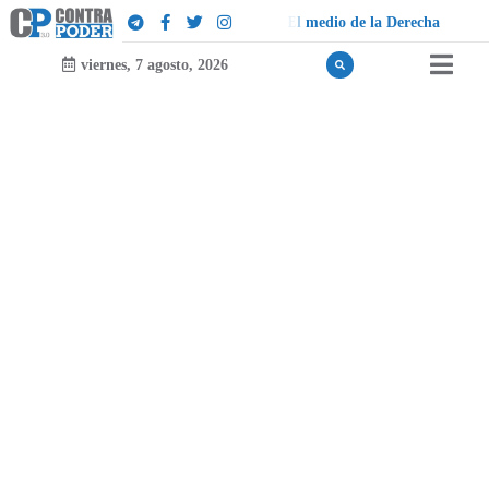
o
d
e
l
a
D
e
r
e
c
h
a
viernes, 7 agosto, 2026