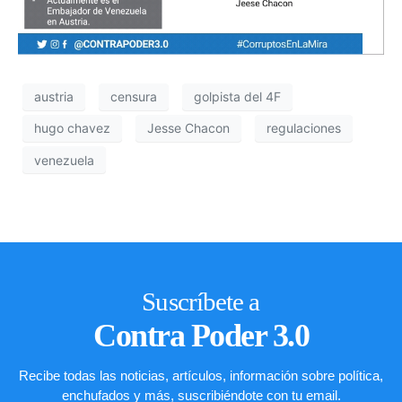
austria
censura
golpista del 4F
hugo chavez
Jesse Chacon
regulaciones
venezuela
Suscríbete a
Contra Poder 3.0
Recibe todas las noticias, artículos, información sobre política,
enchufados y más, suscribiéndote con tu email.