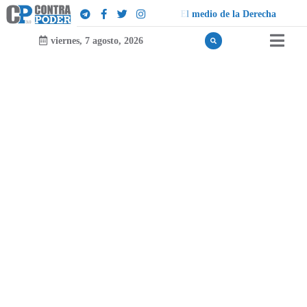
d
e
i
o
d
e
l
a
D
e
r
e
c
h
a
viernes, 7 agosto, 2026