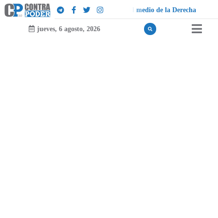
d
o
i
d
e
l
a
D
e
r
e
c
h
a
jueves, 6 agosto, 2026