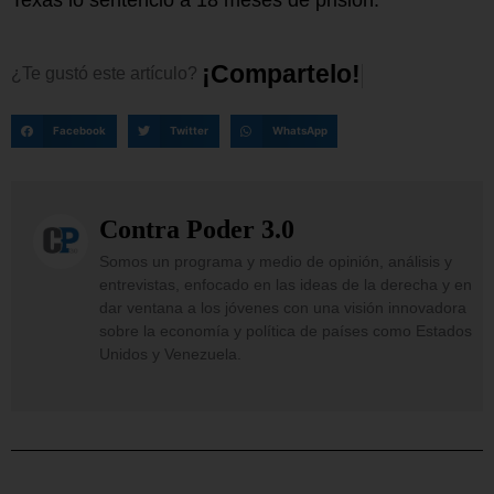
Texas lo sentenció a 18 meses de prisión.
¡
C
o
m
p
a
r
t
e
l
o
!
¿Te
gustó
este
artículo?
Facebook
Twitter
WhatsApp
Contra Poder 3.0
Somos un programa y medio de opinión, análisis y
entrevistas, enfocado en las ideas de la derecha y en
dar ventana a los jóvenes con una visión innovadora
sobre la economía y política de países como Estados
Unidos y Venezuela.