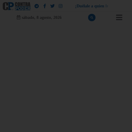
¡
D
u
é
l
a
l
e
a
q
u
i
e
n
l
e
d
u
e
l
a
!
sábado, 8 agosto, 2026