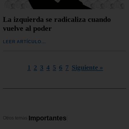
La izquierda se radicaliza cuando
vuelve al poder
LEER ARTÍCULO...
1
2
3
4
5
6
7
Siguiente »
I
m
p
o
r
t
a
n
t
e
s
Otros
temas