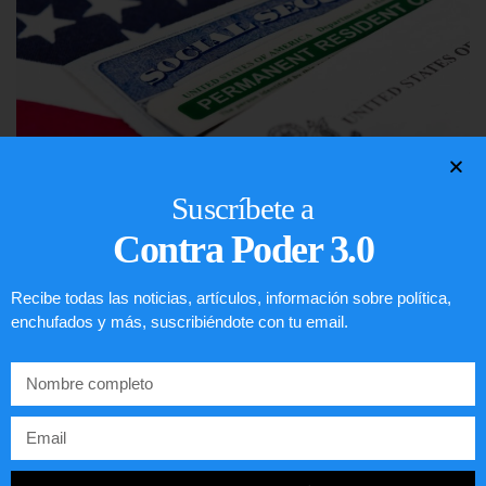
Suscríbete a
Contra Poder 3.0
Lotería de visa de EEUU
LEER ARTÍCULO...
Recibe todas las noticias, artículos, información sobre política,
enchufados y más, suscribiéndote con tu email.