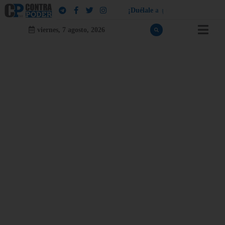
¡
D
u
é
l
a
l
e
a
q
u
i
e
n
l
e
d
u
e
l
a
!
viernes, 7 agosto, 2026