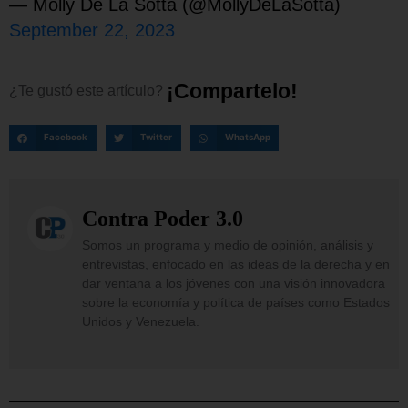
— Molly De La Sotta (@MollyDeLaSotta)
September 22, 2023
¡
C
o
m
p
a
r
t
e
l
o
!
¿Te
gustó
este
artículo?
Facebook
Twitter
WhatsApp
Contra Poder 3.0
Somos un programa y medio de opinión, análisis y
entrevistas, enfocado en las ideas de la derecha y en
dar ventana a los jóvenes con una visión innovadora
sobre la economía y política de países como Estados
Unidos y Venezuela.