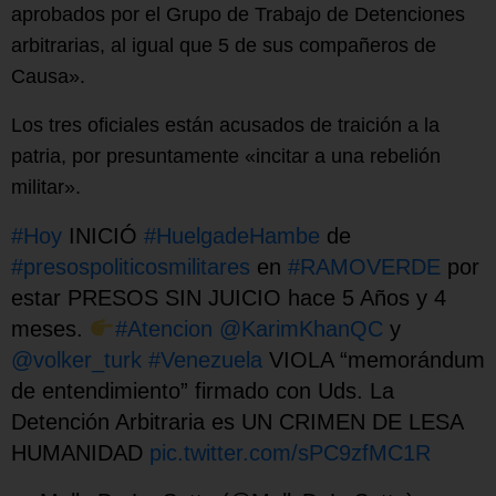
aprobados por el Grupo de Trabajo de Detenciones
arbitrarias, al igual que 5 de sus compañeros de
Causa».
Los tres oficiales están acusados de traición a la
patria, por presuntamente «incitar a una rebelión
militar».
#Hoy
INICIÓ
#HuelgadeHambe
de
#presospoliticosmilitares
en
#RAMOVERDE
por
estar PRESOS SIN JUICIO hace 5 Años y 4
meses.
#Atencion
@KarimKhanQC
y
@volker_turk
#Venezuela
VIOLA “memorándum
de entendimiento” firmado con Uds. La
Detención Arbitraria es UN CRIMEN DE LESA
HUMANIDAD
pic.twitter.com/sPC9zfMC1R