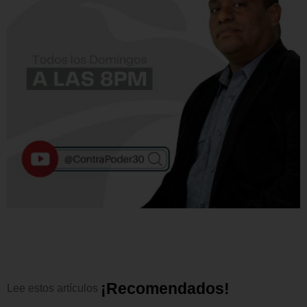
¡
R
e
c
o
m
e
n
d
a
d
o
s
!
Lee
estos
artículos