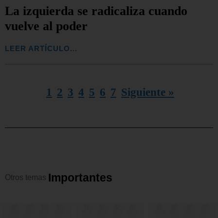
La izquierda se radicaliza cuando
vuelve al poder
LEER ARTÍCULO...
1
2
3
4
5
6
7
Siguiente »
I
m
p
o
r
t
a
n
t
e
s
Otros
temas