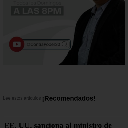
¡
R
e
c
o
m
e
n
d
a
d
o
s
!
Lee
estos
artículos
EE. UU. sanciona al ministro de