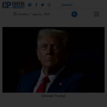
¡
D
u
é
l
a
l
e
a
q
u
i
e
n
l
e
d
u
e
l
a
!
viernes, 7 agosto, 2026
(Donald Trump)