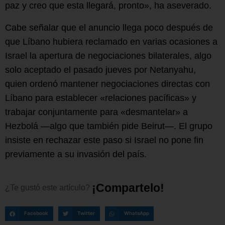
paz y creo que esta llegará, pronto», ha aseverado.
Cabe señalar que el anuncio llega poco después de
que Líbano hubiera reclamado en varias ocasiones a
Israel la apertura de negociaciones bilaterales, algo
solo aceptado el pasado jueves por Netanyahu,
quien ordenó mantener negociaciones directas con
Líbano para establecer «relaciones pacíficas» y
trabajar conjuntamente para «desmantelar» a
Hezbolá —algo que también pide Beirut—. El grupo
insiste en rechazar este paso si Israel no pone fin
previamente a su invasión del país.
¡
C
o
m
p
a
r
t
e
l
o
!
¿Te
gustó
este
artículo?
Facebook
Twitter
WhatsApp