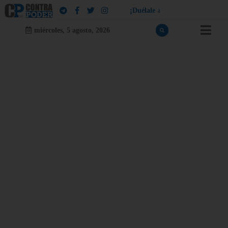
¡
D
u
é
l
a
l
e
a
q
u
i
e
n
l
e
d
u
e
l
a
!
miércoles, 5 agosto, 2026