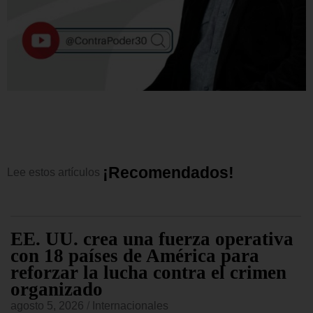
¡
R
e
c
o
m
e
n
d
a
d
o
s
!
Lee
estos
artículos
EE. UU. crea una fuerza operativa
con 18 países de América para
reforzar la lucha contra el crimen
organizado
agosto 5, 2026
/
Internacionales