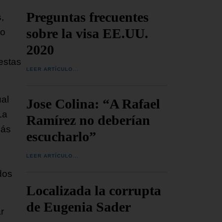
Preguntas frecuentes
,
sobre la visa EE.UU.
do
2020
estas
LEER ARTÍCULO...
ual
Jose Colina: “A Rafael
La
Ramírez no deberían
más
escucharlo”
LEER ARTÍCULO...
dos
Localizada la corrupta
de Eugenia Sader
r