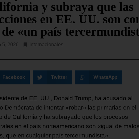
lifornia y subraya que las
SEGUIR LEYENDO...
ecciones en EE. UU. son c
s de «un país tercermundis
o 5, 2026
Internacionales
Facebook
Twitter
WhatsApp
esidente de EE. UU., Donald Trump, ha acusado al
do Demócrata de intentar «robar» las primarias en el
o de California y ha subrayado que los procesos
orales en el país norteamericano son «igual de malos
s, que en cualquier país tercermundista».