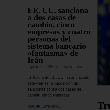
 EE.
EE. UU. sanciona
El
 el
a dos casas de
Ap
ley de
cambio, cinco
se
ntra
empresas y cuatro
Tr
iones
personas del
pe
as
sistema bancario
Co
«fantasma» de
re
Irán
Bl
onales
agosto 7, 2026
/
Internacionales
agost
 aprobado
de ley de
El Tesoro de EE. UU. ha anunciado
El Tr
ue autoriza
este viernes la imposición de
UU. h
sanciones contra dos casas de
el pr
cambio, cinco empresas
pedir
Tr
SEGUIR LEYENDO...
SEGUI