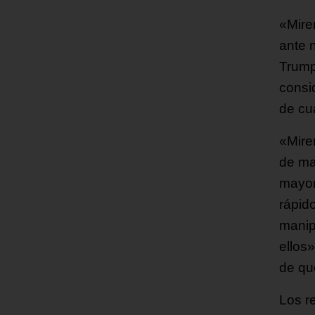
«Mire
ante 
Trump
consi
de cu
«Miren
de ma
mayor
rápid
manip
ellos
de qu
Los re