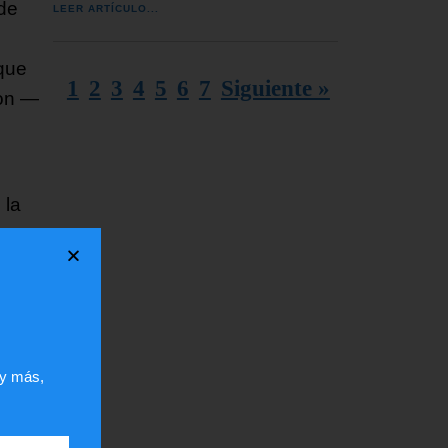
 de
LEER ARTÍCULO...
 que
1
2
3
4
5
6
7
Siguiente »
ton —
 la
e y
argo
thya
 y más,