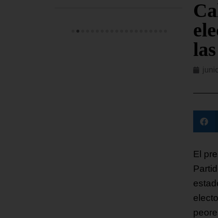
Ca
el
la
juni
El pr
Parti
estad
elect
peore