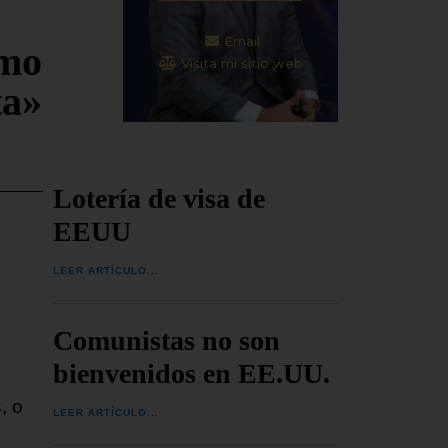
Email
omo
Visita mi sitio web
ta»
Lotería de visa de
EEUU
LEER ARTÍCULO...
Comunistas no son
bienvenidos en EE.UU.
, o
LEER ARTÍCULO...