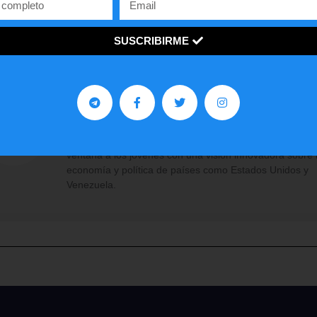
Facebook
Twitter
WhatsApp
SUSCRIBIRME
Contra Poder 3.0
Somos un programa y medio de opinión, análisis y
entrevistas, enfocado en las ideas de la derecha y en d
ventana a los jóvenes con una visión innovadora sobre 
economía y política de países como Estados Unidos y
Venezuela.