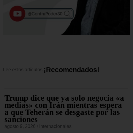
¡
R
e
c
o
m
e
n
d
a
d
o
s
!
Lee
estos
artículos
Trump dice que ya solo negocia «a
medias» con Irán mientras espera
a que Teherán se desgaste por las
sanciones
agosto 9, 2026
/
Internacionales