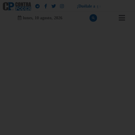
¡
D
u
é
l
a
l
e
a
q
u
i
e
n
l
e
d
u
e
l
a
!
lunes, 10 agosto, 2026