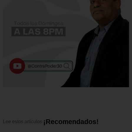
¡
R
e
c
o
m
e
n
d
a
d
o
s
!
Lee
estos
artículos