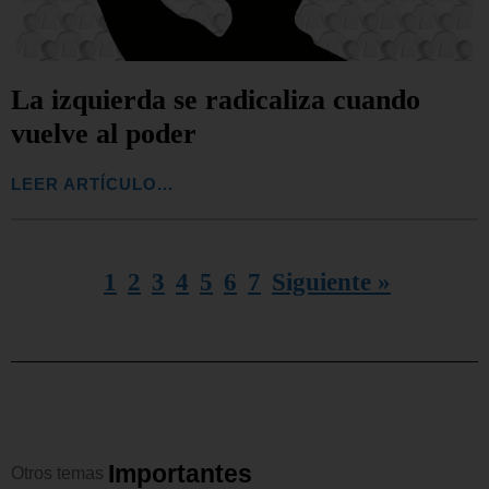
La izquierda se radicaliza cuando
vuelve al poder
LEER ARTÍCULO...
1
2
3
4
5
6
7
Siguiente »
I
m
p
o
r
t
a
n
t
e
s
Otros
temas