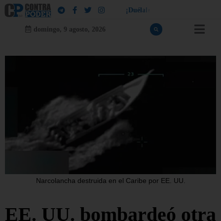
!
a
¡
D
u
é
l
a
l
e
a
q
u
i
e
n
l
e
d
u
e
l
domingo, 9 agosto, 2026
Narcolancha destruida en el Caribe por EE. UU.
EE. UU. bombardeó otra