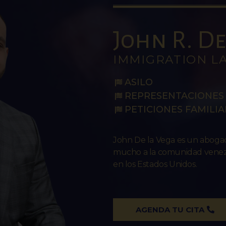
John R. De 
IMMIGRATION L
ASILO
REPRESENTACIONES 
PETICIONES FAMILIA
John De la Vega es un abog
mucho a la comunidad venezo
en los Estados Unidos.
AGENDA TU CITA