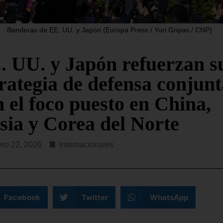
«organización terrorista» a
partamento del Tesoro de EE.
Chone Killers, fundada en
a anunciado este jueves la
hace seis años al escindirs
Banderas de EE. UU. y Japón (Europa Press / Yuri Gripas / CNP)
ición de sanciones contra
 empresas y ocho
SEGUIR LEYENDO...
. UU. y Japón refuerzan s
R LEYENDO...
trategia de defensa conjunt
 el foco puesto en China,
sia y Corea del Norte
ero 22, 2026
Internacionales
Facebook
Twitter
WhatsApp