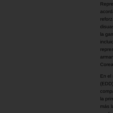
Repre
acord
refor
disua
la ga
inclu
repres
armam
Corea
En el
(EDD)
compa
la pr
más l