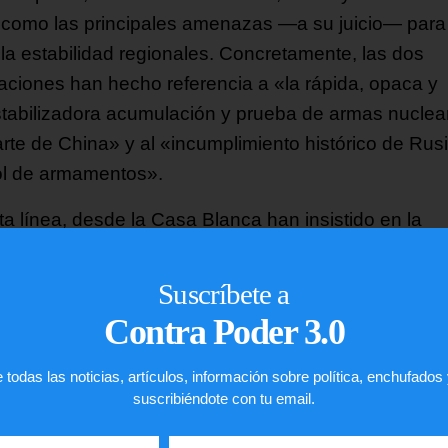
 como las principales amenazas —a su juicio— para 
 la estabilidad regionales. Concretamente, las dos
aciones han hecho referencia a «la rápida, opaca y
tabilizadora acumulación y prueba de armas nuclea
arte de China» y al «incumplimiento histórico de Rusi
ol de armamentos».
ta línea, desde la Casa Blanca han insistido en la
niencia de «entablar conversaciones multilaterales 
ilidad estratégica y control de armamentos», algo qu
Suscríbete a
 ha aplaudido antes de sugerir la participación de R
Contra Poder 3.0
na.
 todas las noticias, artículos, información sobre política, enchufados
ltimo, las delegaciones han abordado también el av
suscribiéndote con tu email.
s programas nuclear y de misiles de Corea del Norte,
rmando su compromiso con «la desnuclearización