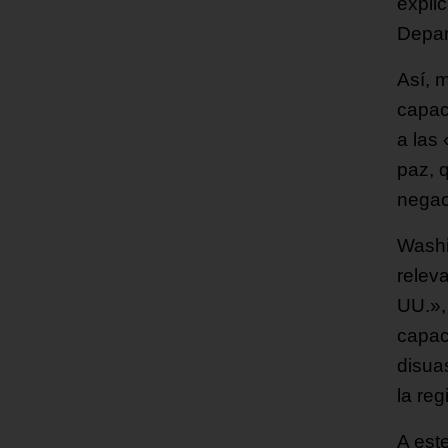
expli
Depar
Así, 
capac
a las
paz, 
negac
Washi
releva
UU.»,
capac
disua
la reg
A est