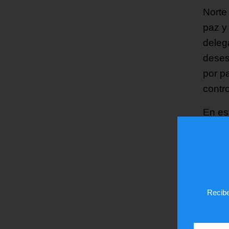
Norte
paz y
deleg
deses
por p
contr
En es
conve
estab
Japón
y Chi
Recibe
Por ú
de lo
reafi