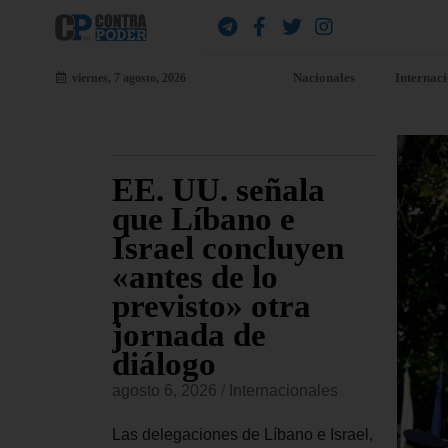
Nacionales
Internac
viernes, 7 agosto, 2026
udia
EE. UU. señala
EE
a
que Líbano e
al
nal a
Israel concluyen
De
a
«antes de lo
di
ta
previsto» otra
Cu
jornada de
si
onales
diálogo
vi
confirmado
in
agosto 6, 2026
/
Internacionales
conceder
agost
ional a
Las delegaciones de Líbano e Israel,