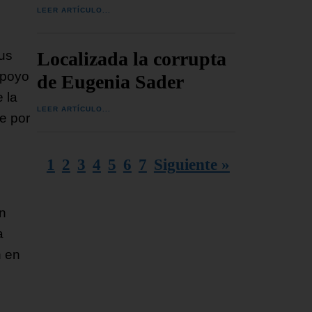
LEER ARTÍCULO...
Localizada la corrupta
sus
apoyo
de Eugenia Sader
 la
LEER ARTÍCULO...
e por
1
2
3
4
5
6
7
Siguiente »
n
a
n en