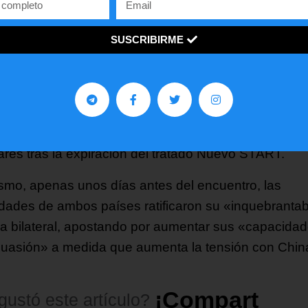
eta» del país.
SUSCRIBIRME
reunión, celebrada el pasado miércoles, tiene lugar
és de que el Gobierno japonés manifestase ya a
nzos de este mes su compromiso para trabajar con 
istración Trump, con la vista puesta en que países
 sean incluidos en regímenes de control de armas
ares tras la expiración del tratado Nuevo START.
smo, apenas unos días antes del encuentro, las
idades de ambos países ratificaron su «inquebranta
za bilateral, apostando por aumentar sus «capacida
suasión» a medida que aumenta la tensión con Chin
¡
C
o
m
p
a
r
t
e
l
o
!
gustó
este
artículo?