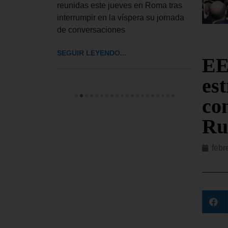
 a
reunidas este jueves en Roma tras
El De
interrumpir en la víspera su jornada
UU. h
de conversaciones
impos
cinco
SEGUIR LEYENDO...
EE
SEGUI
es
con
Ru
febr