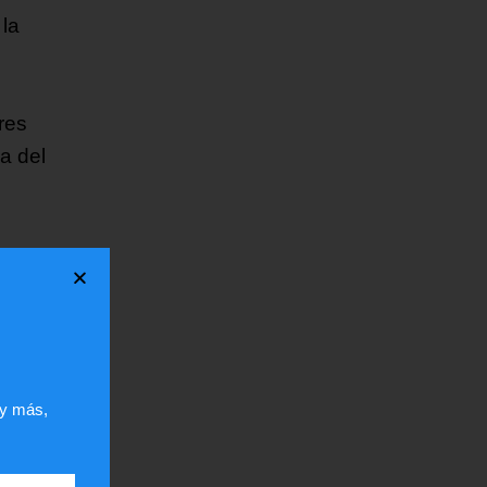
la
res
a del
sobre
e
usia
 y más,
ance