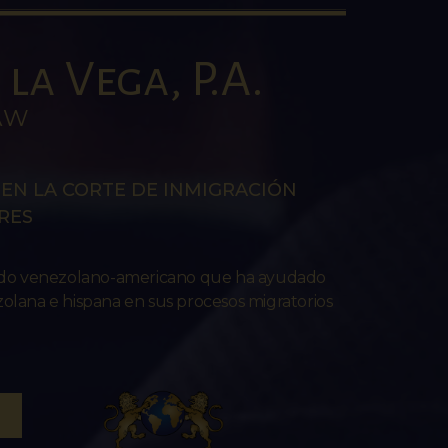
la Vega, P.A.
AW
EN LA CORTE DE INMIGRACIÓN
RES
ado venezolano-americano que ha ayudado
lana e hispana en sus procesos migratorios