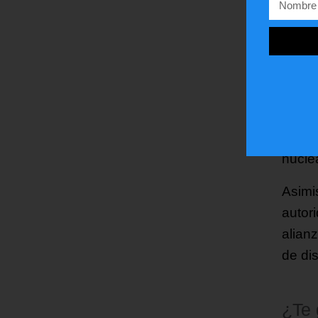
compl
Esta 
despu
comie
Admin
China
nucle
Asimi
autor
alian
de di
¿Te