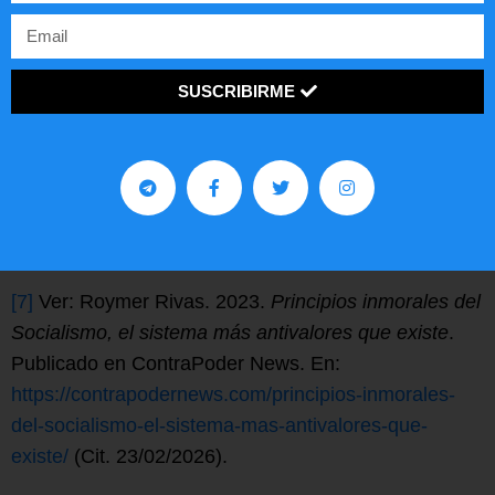
[5]
Para Epicteto, los seres humanos son fragmentos
de la divinidad —
Logos
o Zeus—, y Zeus, al crear al
ser humano, le otorgó una parte de su propia
SUSCRIBIRME
racionalidad. Debido a éste origen divino, esa
facultad volitiva tiene la característica de ser
absolutamente incoercible por causas externas. Ver:
Ibidem
. Libro I, I, 10-12, pág. 57.
[6]
Ibidem
. Libro I, I, 23, pág. 58.
[7]
Ver: Roymer Rivas. 2023.
Principios inmorales del
Socialismo, el sistema más antivalores que existe
.
Publicado en ContraPoder News. En:
https://contrapodernews.com/principios-inmorales-
del-socialismo-el-sistema-mas-antivalores-que-
existe/
(Cit. 23/02/2026).