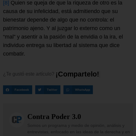
[8]
Quien se queja de que la riqueza de otro es la
causa de su infelicidad, está admitiendo que su
bienestar depende de algo que no controla: el
patrimonio ajeno. Y al juzgar lo externo como un
“mal” y asentir a la pasión de la envidia o la ira, el
individuo entrega su libertad al sistema que dice
combatir.
¡
C
o
m
p
a
r
t
e
l
o
!
¿Te
gustó
este
artículo?
Facebook
Twitter
WhatsApp
Contra Poder 3.0
Somos un programa y medio de opinión, análisis y
entrevistas, enfocado en las ideas de la derecha y en