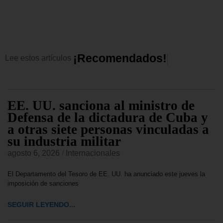
¡
R
e
c
o
m
e
n
d
a
d
o
s
!
Lee
estos
artículos
EE. UU. sanciona al ministro de
Defensa de la dictadura de Cuba y
a otras siete personas vinculadas a
su industria militar
agosto 6, 2026
/
Internacionales
El Departamento del Tesoro de EE. UU. ha anunciado este jueves la
imposición de sanciones
SEGUIR LEYENDO...