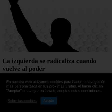
La izquierda se radicaliza cuando
vuelve al poder
LEER ARTÍCULO...
En nuestra web utilizamos cookies para hacer tu navegación
más personalizada en tus próximas visitas. Al hacer clic en
"Aceptar" o navegar en la web, aceptas estas condiciones.
Sobre las cookies
Acepto
1
2
3
4
5
6
7
Siguiente »