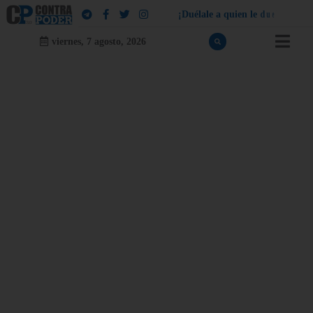
¡
D
u
é
l
a
l
e
a
q
u
i
e
n
l
e
d
u
e
l
a
!
viernes, 7 agosto, 2026