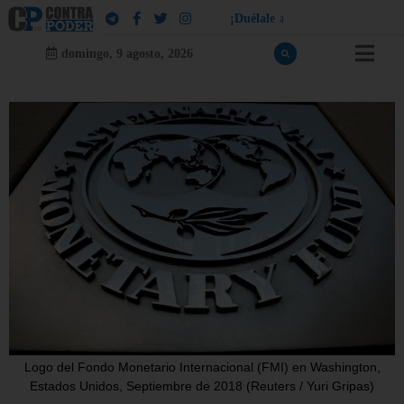
¡
D
u
é
l
a
l
e
a
q
u
i
e
n
l
e
d
u
e
l
a
!
domingo, 9 agosto, 2026
Logo del Fondo Monetario Internacional (FMI) en Washington,
Estados Unidos, Septiembre de 2018 (Reuters / Yuri Gripas)