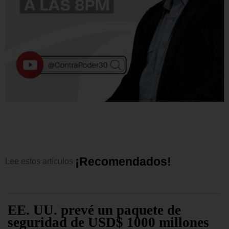
¡
R
e
c
o
m
e
n
d
a
d
o
s
!
Lee
estos
artículos
EE. UU. prevé un paquete de
seguridad de USD$ 1000 millones