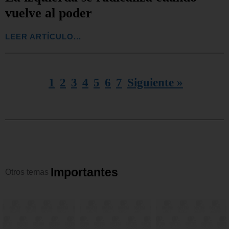
vuelve al poder
LEER ARTÍCULO...
1
2
3
4
5
6
7
Siguiente »
I
m
p
o
r
t
a
n
t
e
s
Otros
temas