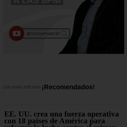
¡
R
e
c
o
m
e
n
d
a
d
o
s
!
Lee
estos
artículos
EE. UU. crea una fuerza operativa
con 18 países de América para