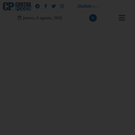
¡
D
u
é
l
a
l
e
a
q
u
i
e
n
l
e
d
u
e
l
a
!
jueves, 6 agosto, 2026