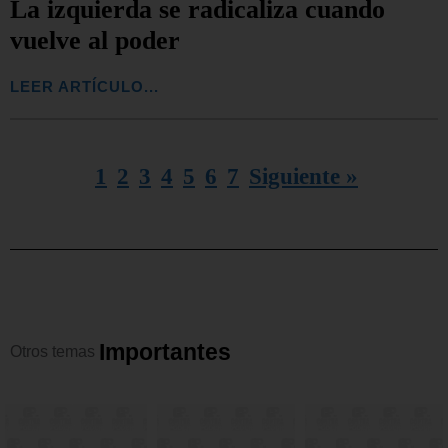
La izquierda se radicaliza cuando
vuelve al poder
LEER ARTÍCULO...
1
2
3
4
5
6
7
Siguiente »
I
m
p
o
r
t
a
n
t
e
s
Otros
temas